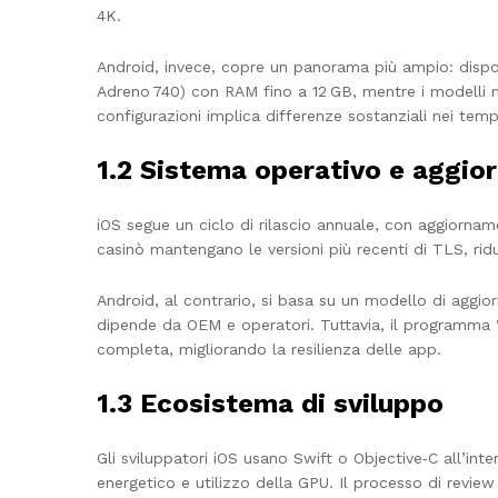
4K.
Android, invece, copre un panorama più ampio: dispo
Adreno 740) con RAM fino a 12 GB, mentre i modelli 
configurazioni implica differenze sostanziali nei tem
1.2 Sistema operativo e aggio
iOS segue un ciclo di rilascio annuale, con aggiorname
casinò mantengano le versioni più recenti di TLS, riduc
Android, al contrario, si basa su un modello di aggio
dipende da OEM e operatori. Tuttavia, il programma “
completa, migliorando la resilienza delle app.
1.3 Ecosistema di sviluppo
Gli sviluppatori iOS usano Swift o Objective‑C all’i
energetico e utilizzo della GPU. Il processo di review