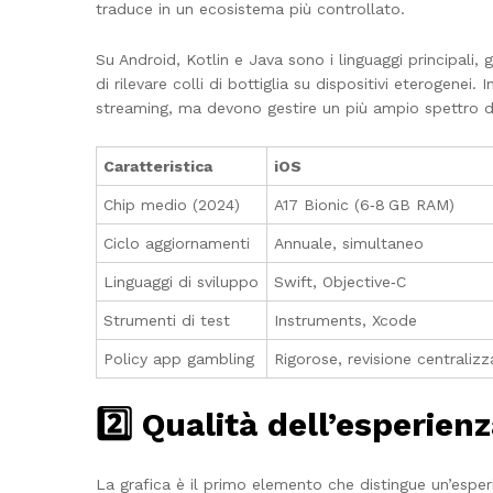
traduce in un ecosistema più controllato.
Su Android, Kotlin e Java sono i linguaggi principali
di rilevare colli di bottiglia su dispositivi eterogenei.
streaming, ma devono gestire un più ampio spettro di
Caratteristica
iOS
Chip medio (2024)
A17 Bionic (6‑8 GB RAM)
Ciclo aggiornamenti
Annuale, simultaneo
Linguaggi di sviluppo
Swift, Objective‑C
Strumenti di test
Instruments, Xcode
Policy app gambling
Rigorose, revisione centralizz
2️⃣ Qualità dell’esperien
La grafica è il primo elemento che distingue un’esper