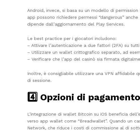
Android, invece, si basa su un modello di permissio
app possono richiedere permessi “dangerous” anche d
dipende dall’aggiornamento del Play Services.
Le best practice per i giocatori includono:
– Attivare l’autenticazione a due fattori (2FA) su tutt
– Utilizzare un wallet crittografico separato, ad es
– Verificare che l’app del casinò sia firmata digitalm
Inoltre, è consigliabile utilizzare una VPN affidabile q
di sessione.
4️⃣ Opzioni di pagamento
L’integrazione di wallet Bitcoin su iOS beneficia de
verso app wallet come “Breadwallet”. Quando un casin
Network, che riduce i costi di commissione al di sotto