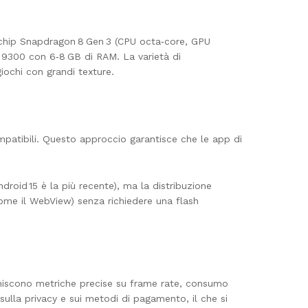
 chip Snapdragon 8 Gen 3 (CPU octa‑core, GPU
 9300 con 6‑8 GB di RAM. La varietà di
iochi con grandi texture.
compatibili. Questo approccio garantisce che le app di
droid 15 è la più recente), ma la distribuzione
ome il WebView) senza richiedere una flash
orniscono metriche precise su frame rate, consumo
 sulla privacy e sui metodi di pagamento, il che si