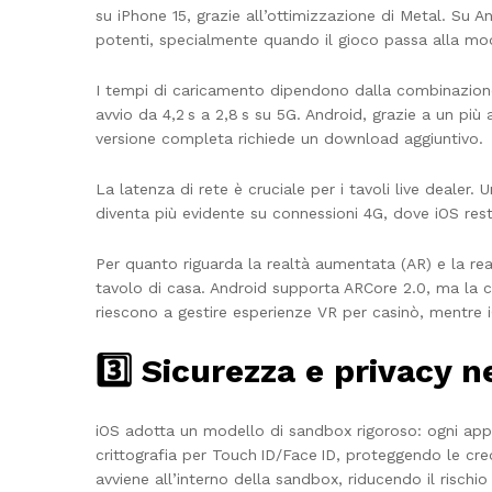
su iPhone 15, grazie all’ottimizzazione di Metal. Su A
potenti, specialmente quando il gioco passa alla mod
I tempi di caricamento dipendono dalla combinazione
avvio da 4,2 s a 2,8 s su 5G. Android, grazie a un più
versione completa richiede un download aggiuntivo.
La latenza di rete è cruciale per i tavoli live deale
diventa più evidente su connessioni 4G, dove iOS rest
Per quanto riguarda la realtà aumentata (AR) e la rea
tavolo di casa. Android supporta ARCore 2.0, ma la co
riescono a gestire esperienze VR per casinò, mentre i
3️⃣ Sicurezza e privacy 
iOS adotta un modello di sandbox rigoroso: ogni app o
crittografia per Touch ID/Face ID, proteggendo le crede
avviene all’interno della sandbox, riducendo il rischio 