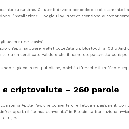
n basato su runtime. Gli utenti devono concedere esplicitamente l
opo l’installazione. Google Play Protect scansiona automaticamen
i gli account del casinò.
empio un’app hardware wallet collegata via Bluetooth a iOS o Andro
ente da un certificato valido e che il nome del pacchetto corrispon
uando si gioca in reti pubbliche, poiché cifrerebbe il traffico e imp
 e criptovalute – 260 parole
ll’ecosistema Apple Pay, che consente di effettuare pagamenti co
ò supporta il “bonus benvenuto” in Bitcoin, la transazione avvien
 di 0,1 %.