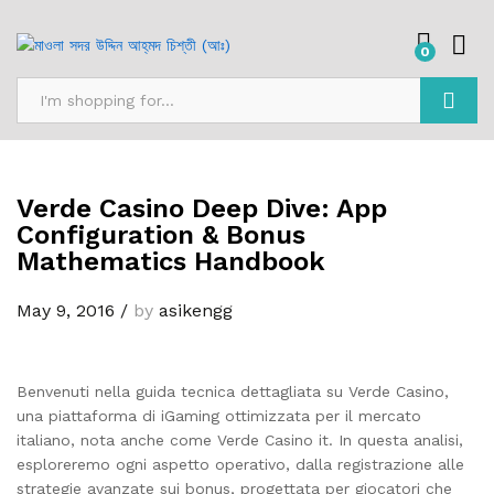
0
Search
Verde Casino Deep Dive: App
Configuration & Bonus
Mathematics Handbook
May 9, 2016
/
by
asikengg
Benvenuti nella guida tecnica dettagliata su Verde Casino,
una piattaforma di iGaming ottimizzata per il mercato
italiano, nota anche come Verde Casino it. In questa analisi,
esploreremo ogni aspetto operativo, dalla registrazione alle
strategie avanzate sui bonus, progettata per giocatori che