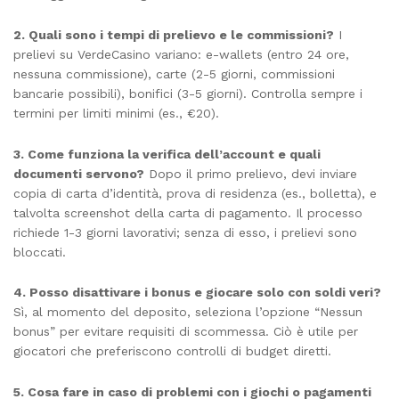
2. Quali sono i tempi di prelievo e le commissioni?
I
prelievi su VerdeCasino variano: e-wallets (entro 24 ore,
nessuna commissione), carte (2-5 giorni, commissioni
bancarie possibili), bonifici (3-5 giorni). Controlla sempre i
termini per limiti minimi (es., €20).
3. Come funziona la verifica dell’account e quali
documenti servono?
Dopo il primo prelievo, devi inviare
copia di carta d’identità, prova di residenza (es., bolletta), e
talvolta screenshot della carta di pagamento. Il processo
richiede 1-3 giorni lavorativi; senza di esso, i prelievi sono
bloccati.
4. Posso disattivare i bonus e giocare solo con soldi veri?
Sì, al momento del deposito, seleziona l’opzione “Nessun
bonus” per evitare requisiti di scommessa. Ciò è utile per
giocatori che preferiscono controlli di budget diretti.
5. Cosa fare in caso di problemi con i giochi o pagamenti