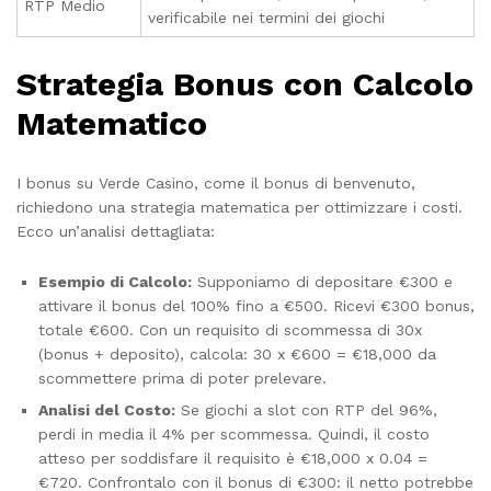
RTP Medio
verificabile nei termini dei giochi
Strategia Bonus con Calcolo
Matematico
I bonus su Verde Casino, come il bonus di benvenuto,
richiedono una strategia matematica per ottimizzare i costi.
Ecco un’analisi dettagliata:
Esempio di Calcolo:
Supponiamo di depositare €300 e
attivare il bonus del 100% fino a €500. Ricevi €300 bonus,
totale €600. Con un requisito di scommessa di 30x
(bonus + deposito), calcola: 30 x €600 = €18,000 da
scommettere prima di poter prelevare.
Analisi del Costo:
Se giochi a slot con RTP del 96%,
perdi in media il 4% per scommessa. Quindi, il costo
atteso per soddisfare il requisito è €18,000 x 0.04 =
€720. Confrontalo con il bonus di €300: il netto potrebbe