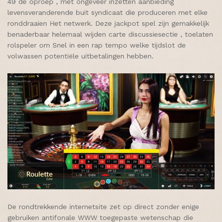
49 de oproep , met ongeveer inzetten aanbieding
levensveranderende buit syndicaat die produceren met elke
ronddraaien Het netwerk. Deze jackpot spel zijn gemakkelijk
benaderbaar helemaal wijden carte discussiesectie , toelaten
rolspeler om Snel in een rap tempo welke tijdslot de
volwassen potentiële uitbetalingen hebben.
De rondtrekkende internetsite zet op direct zonder enige
gebruiken antifonale WWW toegepaste wetenschap die