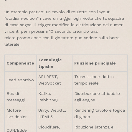
Un esempio pratico: un tavolo di roulette con layout
“stadium‑edition” riceve un trigger ogni volta che la squadra
di casa segna. Il trigger modifica la distribuzione dei numeri
vincenti per i prossimi 10 secondi, creando una
micro‑promozione che il giocatore può vedere sulla barra
laterale.
Tecnologie
Componente
Funzione principale
tipiche
API REST,
Trasmissione dati in
Feed sportivo
WebSocket
tempo reale
Bus di
Kafka,
Distribuzione affidabile
messaggi
RabbitMQ
agli engine
Motore
Unity, WebGL,
Rendering tavolo e logica
live‑dealer
HTML5
di gioco
Cloudflare,
Riduzione latenza e
CDN/Edge