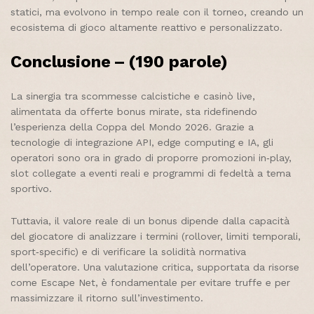
statici, ma evolvono in tempo reale con il torneo, creando un
ecosistema di gioco altamente reattivo e personalizzato.
Conclusione – (190 parole)
La sinergia tra scommesse calcistiche e casinò live,
alimentata da offerte bonus mirate, sta ridefinendo
l’esperienza della Coppa del Mondo 2026. Grazie a
tecnologie di integrazione API, edge computing e IA, gli
operatori sono ora in grado di proporre promozioni in‑play,
slot collegate a eventi reali e programmi di fedeltà a tema
sportivo.
Tuttavia, il valore reale di un bonus dipende dalla capacità
del giocatore di analizzare i termini (rollover, limiti temporali,
sport‑specific) e di verificare la solidità normativa
dell’operatore. Una valutazione critica, supportata da risorse
come Escape Net, è fondamentale per evitare truffe e per
massimizzare il ritorno sull’investimento.