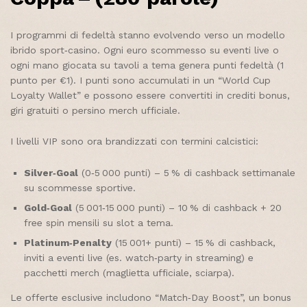
I programmi di fedeltà stanno evolvendo verso un modello
ibrido sport‑casino. Ogni euro scommesso su eventi live o
ogni mano giocata su tavoli a tema genera punti fedeltà (1
punto per €1). I punti sono accumulati in un “World Cup
Loyalty Wallet” e possono essere convertiti in crediti bonus,
giri gratuiti o persino merch ufficiale.
I livelli VIP sono ora brandizzati con termini calcistici:
Silver‑Goal
(0‑5 000 punti) – 5 % di cashback settimanale
su scommesse sportive.
Gold‑Goal
(5 001‑15 000 punti) – 10 % di cashback + 20
free spin mensili su slot a tema.
Platinum‑Penalty
(15 001+ punti) – 15 % di cashback,
inviti a eventi live (es. watch‑party in streaming) e
pacchetti merch (maglietta ufficiale, sciarpa).
Le offerte esclusive includono “Match‑Day Boost”, un bonus