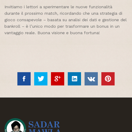
Invitiamo i lettori a sperimentare le nuove funzionalità
durante il prossimo match, ricordando che una strategia di
gioco consapevole – basata su analisi dei dati e gestione del
bankroll – è l’unico modo per trasformare un bonus in un
vantaggio reale. Buona visione e buona fortuna!