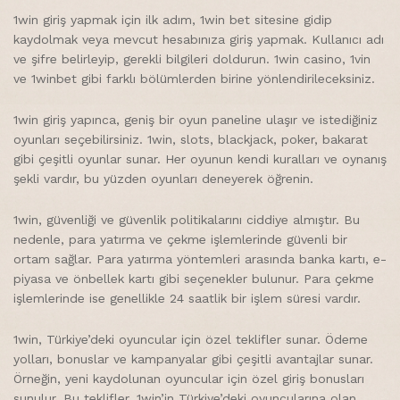
1win giriş yapmak için ilk adım, 1win bet sitesine gidip
kaydolmak veya mevcut hesabınıza giriş yapmak. Kullanıcı adı
ve şifre belirleyip, gerekli bilgileri doldurun. 1win casino, 1vin
ve 1winbet gibi farklı bölümlerden birine yönlendirileceksiniz.
1win giriş yapınca, geniş bir oyun paneline ulaşır ve istediğiniz
oyunları seçebilirsiniz. 1win, slots, blackjack, poker, bakarat
gibi çeşitli oyunlar sunar. Her oyunun kendi kuralları ve oynanış
şekli vardır, bu yüzden oyunları deneyerek öğrenin.
1win, güvenliği ve güvenlik politikalarını ciddiye almıştır. Bu
nedenle, para yatırma ve çekme işlemlerinde güvenli bir
ortam sağlar. Para yatırma yöntemleri arasında banka kartı, e-
piyasa ve önbellek kartı gibi seçenekler bulunur. Para çekme
işlemlerinde ise genellikle 24 saatlik bir işlem süresi vardır.
1win, Türkiye’deki oyuncular için özel teklifler sunar. Ödeme
yolları, bonuslar ve kampanyalar gibi çeşitli avantajlar sunar.
Örneğin, yeni kaydolunan oyuncular için özel giriş bonusları
sunulur. Bu teklifler, 1win’in Türkiye’deki oyuncularına olan