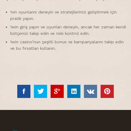
1vin oyunlarını deneyin ve stratejilerinizi geliştirmek için
pratik yapın.
1win giriş yapın ve oyunları deneyin, ancak her zaman kendi
bütçenizi takip edin ve riski kontrol edin.
1win casino’nun çeşitli bonus ve kampanyalarını takip edin
ve bu fırsatları kullanın.