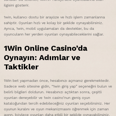
ilgisini gösterir.
1win, kullanıcı dostu bir arayüze ve hızlı işlem zamanlarına
sahiptir. Oyunları hızlı ve kolay bir şekilde oynayabilirsiniz.
Ayrıca, 1win, mobil uygulamaları da destekler, bu da
oyuncuların her yerden oyunları oynayabileceklerini sağlar.
1Win Online Casino’da
Oynayın: Adımlar ve
Taktikler
1Win bet yapmadan önce, hesabınızı açmanız gerekmektedir.
Sadece web sitesine gidin, “1win giriş yap” seçeneğini bulun ve
belirli bilgileri doldurun. Hesabınızı açtıktan sonra, çeşitli
oyunları deneyebilir ve 1win casino’nun geniş oyun
kataloğundan tercih edebileceğiniz oyunları seçebilirsiniz. Her
oyunun kuralını ve oyun mekanizmasını öğrenmek için zaman
ayırın, böylece oyunları daha etkili bir şekilde oynayabilirsiniz.