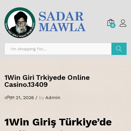
0
অনুসন্ধান
1Win Giri Trkiyede Online
Casino.13409
এপ্রিল 21, 2026
/
by
Admin
1Win Giriş Türkiye’de