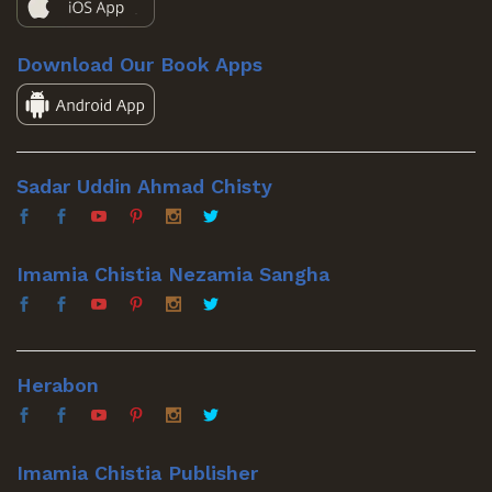
Download Our Book Apps
Sadar Uddin Ahmad Chisty
Imamia Chistia Nezamia Sangha
Herabon
Imamia Chistia Publisher