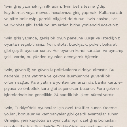
1win giriş yapmak için ilk adım, 1win bet sitesine gidip
kaydolmak veya mevcut hesabınıza giriş yapmak. Kullanıcı adı
ve şifre belirleyip, gerekli bilgileri doldurun. 1win casino, 1vin
ve 1winbet gibi farklı bölümlerden birine yönlendirileceksiniz.
1win giriş yapınca, geniş bir oyun paneline ulaşır ve istediğiniz
oyunları seçebilirsiniz. 1win, slots, blackjack, poker, bakarat
gibi çeşitli oyunlar sunar. Her oyunun kendi kuralları ve oynanış
şekli vardır, bu yüzden oyunları deneyerek öğrenin.
1win, güvenliği ve güvenlik politikalarını ciddiye almıştır. Bu
nedenle, para yatırma ve çekme işlemlerinde güvenli bir
ortam sağlar. Para yatırma yöntemleri arasında banka kartı, e-
piyasa ve önbellek kartı gibi seçenekler bulunur. Para çekme
işlemlerinde ise genellikle 24 saatlik bir işlem süresi vardır.
1win, Türkiye’deki oyuncular için özel teklifler sunar. Ödeme
yolları, bonuslar ve kampanyalar gibi çeşitli avantajlar sunar.
Örneğin, yeni kaydolunan oyuncular için özel giriş bonusları
sunulur. Bu teklifler, 1win’in Türkiye’deki oyuncularına olan