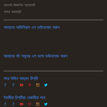
প্রায়শই জিজ্ঞাসিত প্রশ্নাবলী
আমার অ্যাকাউন্ট
আমাদের অফিশিয়াল এপ ডাউনলোড করুন
আমাদের বই সমূহের এপ গুলো ডাউনলোড করুন
সদর উদ্দিন আহ্‌মদ চিশ্‌তী
ইমামীয়া চিশ্‌তীয়া নেজামীয়া সংঘ