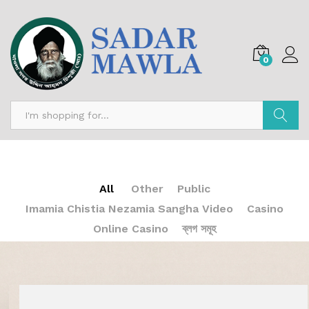
0
অনুসন্ধান
All
Other
Public
Imamia Chistia Nezamia Sangha Video
Casino
Online Casino
ব্লগ সমূহ