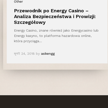
Other
Przewodnik po Energy Casino –
Analiza Bezpieczeństwa i Prowizji:
Szczegółowy
Energy Casino, znane również jako Energycasino lub
Energy kasyno, to platforma hazardowa online,
która przyciąga…
জুলাই 24, 2018
by
asikengg