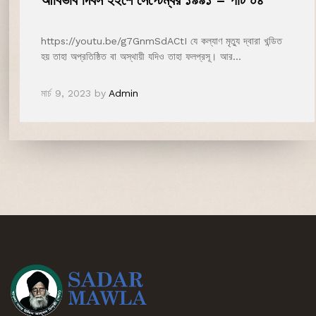
আবির্ভাব দিবস ২২শে সেপ্টেম্বর ১৯৯১ – পার্ট ০৪
https://youtu.be/g7GnmSdACtI যে কল্যাণ মৃত্যু দ্বারা খন্ডিত
হয় তাহা অপ্রতিষ্ঠিত বা অস্থায়ী যদিও তাহা ফলপ্রসূ। আর…
মার্চ 9, 2023
by
Admin