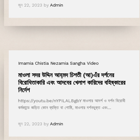
জুন 22, 2023
by
Admin
Imamia Chistia Nezamia Sangha Video
মাওলা সদর উদ্দিন আহ্‌মদ চিশতী (আ)এঁর দর্শনের
বিরোধিতাকারি এবং আদবের খেলাপ কারিদের বহিষ্কারের
নির্দেশ
https://youtu.be/nYPILALBgbY মাওলার আদর্শ ও দর্শন বিরোধী
কর্মকান্ডে জড়িত কোন ব্যক্তি বা গোষ্ঠি, মাওলার দর্শনভুক্ত এবং…
জুন 22, 2023
by
Admin