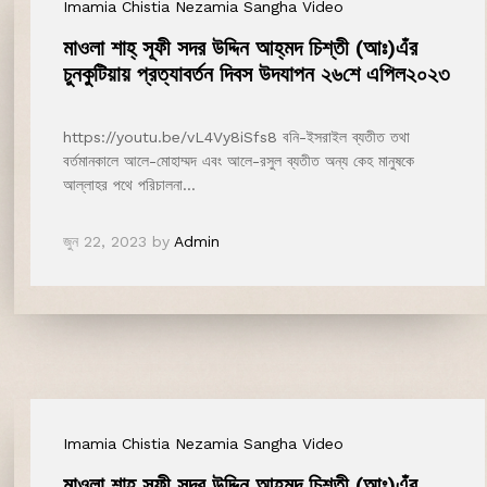
Imamia Chistia Nezamia Sangha Video
মাওলা শাহ্‌ সূফী সদর উদ্দিন আহ্‌মদ চিশ্‌তী (আঃ)এঁর
চুনকুটিয়ায় প্রত্যাবর্তন দিবস উদযাপন ২৬শে এপিল২০২৩
https://youtu.be/vL4Vy8iSfs8 বনি-ইসরাইল ব্যতীত তথা
বর্তমানকালে আলে-মোহাম্মদ এবং আলে-রসুল ব্যতীত অন্য কেহ মানুষকে
আল্লাহর পথে পরিচালনা…
জুন 22, 2023
by
Admin
Imamia Chistia Nezamia Sangha Video
মাওলা শাহ্‌ সূফী সদর উদ্দিন আহ্‌মদ চিশ্‌তী (আঃ)এঁর