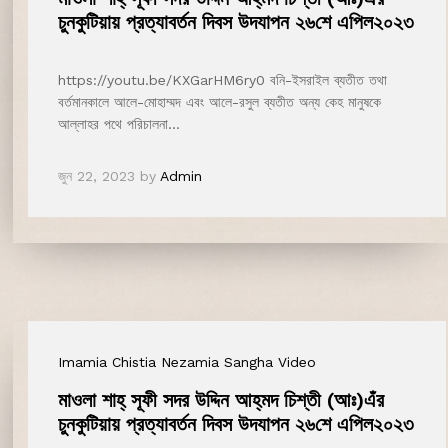
চুনকুটিয়ায় প্রত্যাবর্তন দিবস উদযাপন ২৬শে এপিল২০২৩
https://youtu.be/KXGarHM6ry0 বনি-ইসরাইল ব্যতীত তথা
বর্তমানকালে আলে-মোহাম্মদ এবং আলে-রসুল ব্যতীত অন্য কেহ মানুষকে
আল্লাহর পথে পরিচালনা…
জুন 22, 2023
by
Admin
Imamia Chistia Nezamia Sangha Video
মাওলা শাহ্‌ সূফী সদর উদ্দিন আহ্‌মদ চিশ্‌তী (আঃ)এঁর
চুনকুটিয়ায় প্রত্যাবর্তন দিবস উদযাপন ২৬শে এপিল২০২৩