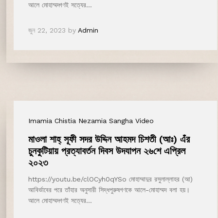
আলে মোহাম্মদ্গণই সত্যের…
জুন 22, 2023
by
Admin
Imamia Chistia Nezamia Sangha Video
মাওলা শাহ্‌ সূফী সদর উদ্দিন আহমদ চিশতী (আঃ) এঁর
চুনকুটিয়ায় প্রত্যাবর্তন দিবস উদযাপন ২৬শে এপ্রিল
২০২৩
https://youtu.be/clOCyh0qYSo মোহাম্মাদুর রসুলাল্লাহর (আ)
আবির্ভাবের পরে তাঁহার অনুসারী সিদ্ধপুরুষগণকে আলে-মোহাম্মদ বলা হয়।
আলে মোহাম্মদ্গণই সত্যের…