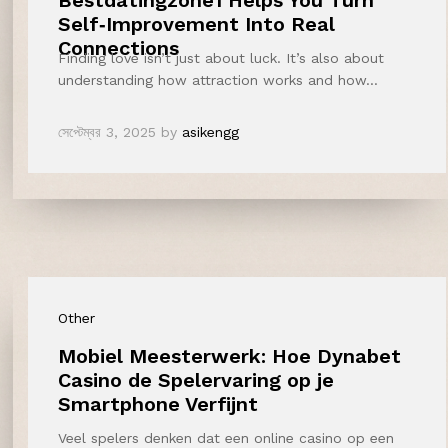
Bestdatingzone1 Helps You Turn
Self‑Improvement Into Real
Connections
Finding love isn’t just about luck. It’s also about
understanding how attraction works and how…
সেপ্টেম্বর 3, 2025
by
asikengg
Other
Mobiel Meesterwerk: Hoe Dynabet
Casino de Spelervaring op je
Smartphone Verfijnt
Veel spelers denken dat een online casino op een