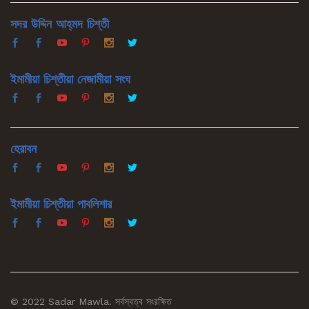
সদর উদ্দিন আহ্‌মদ চিশ্‌তী
ইমামীয়া চিশ্‌তীয়া নেজামীয়া সংঘ
হেরাবন
ইমামীয়া চিশ্‌তীয়া পাবলিশার
© 2022 Sadar Mawla. সর্বস্বত্ব সংরক্ষিত