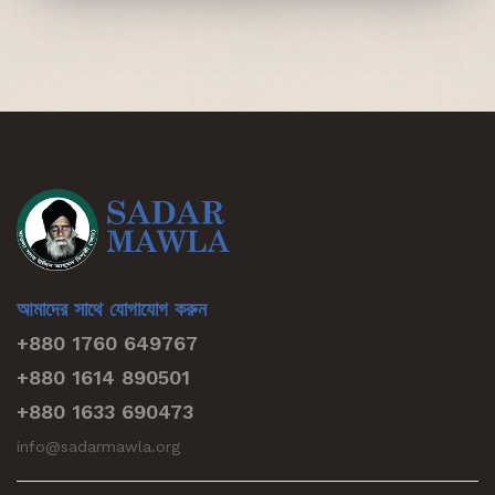
আমাদের সাথে যোগাযোগ করুন
+880 1760 649767
+880 1614 890501
+880 1633 690473
info@sadarmawla.org