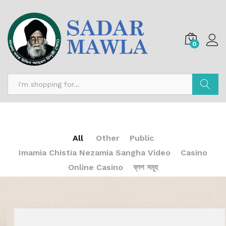
0
অনুসন্ধান
All
Other
Public
Imamia Chistia Nezamia Sangha Video
Casino
Online Casino
ব্লগ সমূহ