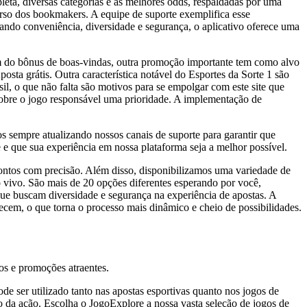
eta, diversas categorias e as melhores odds, respaldadas por uma
verso dos bookmakers. A equipe de suporte exemplifica esse
ndo conveniência, diversidade e segurança, o aplicativo oferece uma
ém do bônus de boas-vindas, outra promoção importante tem como alvo
osta grátis. Outra característica notável do Esportes da Sorte 1 são
l, o que não falta são motivos para se empolgar com este site que
a sobre o jogo responsável uma prioridade. A implementação de
os sempre atualizando nossos canais de suporte para garantir que
 e que sua experiência em nossa plataforma seja a melhor possível.
rontos com precisão. Além disso, disponibilizamos uma variedade de
o vivo. São mais de 20 opções diferentes esperando por você,
 que buscam diversidade e segurança na experiência de apostas. A
ecem, o que torna o processo mais dinâmico e cheio de possibilidades.
os e promoções atraentes.
de ser utilizado tanto nas apostas esportivas quanto nos jogos de
o da ação. Escolha o JogoExplore a nossa vasta seleção de jogos de