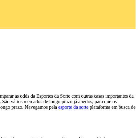
omparar as odds da Esportes da Sorte com outras casas importantes da
a. São vários mercados de longo prazo já abertos, para que os
e longo prazo. Navegamos pela
esporte da sorte
plataforma em busca de