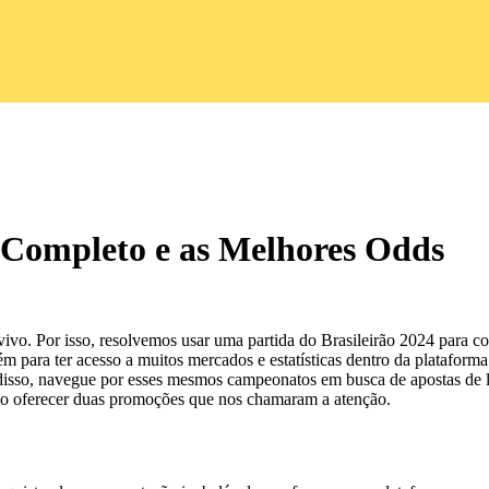
 Completo e as Melhores Odds
vivo. Por isso, resolvemos usar uma partida do Brasileirão 2024 para c
ém para ter acesso a muitos mercados e estatísticas dentro da plataform
ém disso, navegue por esses mesmos campeonatos em busca de apostas d
ao oferecer duas promoções que nos chamaram a atenção.