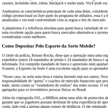
cassino, incluindo slots, roleta, blackjack e muito mais. Você pode e
Analisamos as características principais de cada uma delas, considera
código promocional ou fizer parte do programa de afiliados, essa é a 
atualizadas e em total conformidade com as regras e leis do mercado.
A plataforma é a referência absoluta para quem busca variedade de e
uma excelente opção para quem busca mercados alternativos e promoçõe
consideradas como melhores.
Como Depositar Pelo Esporte da Sorte Mobile?
O chefe da polícia, Renato Rocha, disse que a operação mira uma org
expedidos outros 18 mandados de prisão e 24 mandados de busca e ap
informada. Foi cumprido mandado de busca e apreensão num apartam
Scanner, a Esportes da Sorte é uma excelente opção para os apostadores
“Nesse caso, eu seria uma farsa e estaria fazendo mal aos outros. Nos
responsabilidade de “gurus” e coaches de mercado financeiro que pr
trade, alerta contra os “vendedores de sonhos” das redes sociais. O e
agregadas para os investidores pessoas físicas no Brasil.
Além da criptografia SSL, a 888Bets adota uma série de protocolos de
garante que os jogadores possam desfrutar de uma experiência de apos
conta, tudo está a apenas alguns toques de distância. O site otimiza