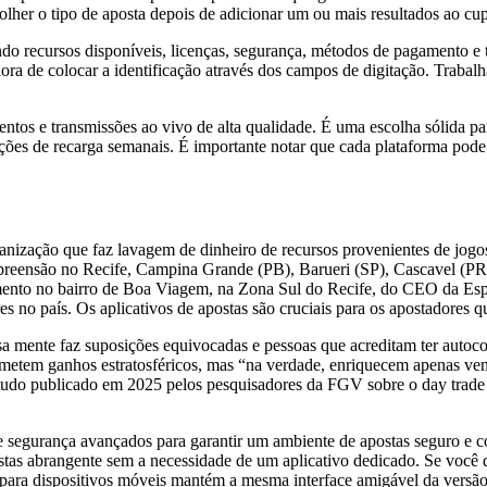
scolher o tipo de aposta depois de adicionar um ou mais resultados ao c
ndo recursos disponíveis, licenças, segurança, métodos de pagamento e 
hora de colocar a identificação através dos campos de digitação. Traba
ventos e transmissões ao vivo de alta qualidade. É uma escolha sólida
s de recarga semanais. É importante notar que cada plataforma pode at
anização que faz lavagem de dinheiro de recursos provenientes de jog
reensão no Recife, Campina Grande (PB), Barueri (SP), Cascavel (PR),
ento no bairro de Boa Viagem, na Zona Sul do Recife, do CEO da Espo
 no país. Os aplicativos de apostas são cruciais para os apostadores que
sa mente faz suposições equivocadas e pessoas que acreditam ter autocon
ometem ganhos estratosféricos, mas “na verdade, enriquecem apenas ve
studo publicado em 2025 pelos pesquisadores da FGV sobre o day trade r
 segurança avançados para garantir um ambiente de apostas seguro e co
tas abrangente sem a necessidade de um aplicativo dedicado. Se você de
do para dispositivos móveis mantém a mesma interface amigável da vers