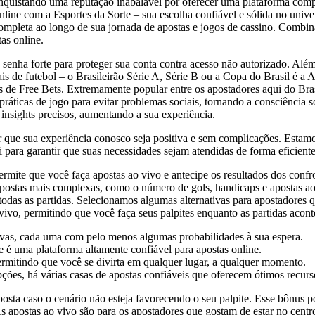
onquistando uma reputação inabalável por oferecer uma plataforma compl
online com a Esportes da Sorte – sua escolha confiável e sólida no uni
mpleta ao longo de sua jornada de apostas e jogos de cassino. Combina
as online.
 senha forte para proteger sua conta contra acesso não autorizado. Al
 de futebol – o Brasileirão Série A, Série B ou a Copa do Brasil é a Ap
s de Free Bets. Extremamente popular entre os apostadores aqui do Brasi
s práticas de jogo para evitar problemas sociais, tornando a consciênci
s insights precisos, aumentando a sua experiência.
tir que sua experiência conosco seja positiva e sem complicações. Estam
para garantir que suas necessidades sejam atendidas de forma eficiente
ermite que você faça apostas ao vivo e antecipe os resultados dos conf
é apostas mais complexas, como o número de gols, handicaps e apostas a
 a todas as partidas. Selecionamos algumas alternativas para apostadores
vivo, permitindo que você faça seus palpites enquanto as partidas acont
tivas, cada uma com pelo menos algumas probabilidades à sua espera.
 é uma plataforma altamente confiável para apostas online.
permitindo que você se divirta em qualquer lugar, a qualquer momento.
pções, há várias casas de apostas confiáveis que oferecem ótimos recurs
sta caso o cenário não esteja favorecendo o seu palpite. Esse bônus po
s apostas ao vivo são para os apostadores que gostam de estar no centr