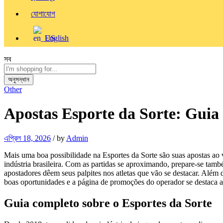
যোগাযোগ
English
সব
অনুসন্ধান
Other
Apostas Esporte da Sorte: Guia
এপ্রিল 18, 2026
/
by
Admin
Mais uma boa possibilidade na Esportes da Sorte são suas apostas ao 
indústria brasileira. Com as partidas se aproximando, prepare-se tamb
apostadores dêem seus palpites nos atletas que vão se destacar. Al
boas oportunidades e a página de promoções do operador se destaca 
Guia completo sobre o Esportes da Sorte