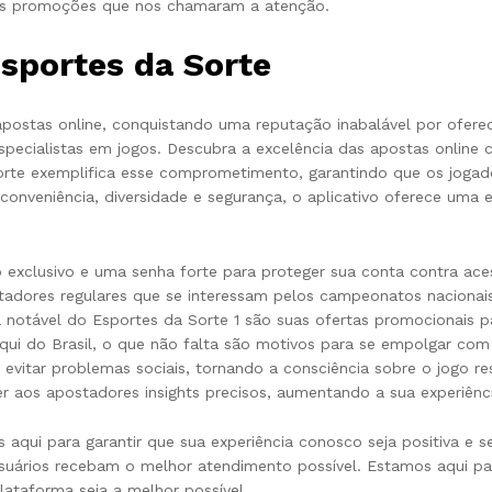
as promoções que nos chamaram a atenção.
sportes da Sorte
 apostas online, conquistando uma reputação inabalável por ofere
pecialistas em jogos. Descubra a excelência das apostas online 
porte exemplifica esse comprometimento, garantindo que os joga
conveniência, diversidade e segurança, o aplicativo oferece uma
o exclusivo e uma senha forte para proteger sua conta contra ac
ores regulares que se interessam pelos campeonatos nacionais de
ica notável do Esportes da Sorte 1 são suas ofertas promocionais 
i do Brasil, o que não falta são motivos para se empolgar com e
ra evitar problemas sociais, tornando a consciência sobre o jogo 
cer aos apostadores insights precisos, aumentando a sua experiênc
os aqui para garantir que sua experiência conosco seja positiva 
usuários recebam o melhor atendimento possível. Estamos aqui pa
lataforma seja a melhor possível.