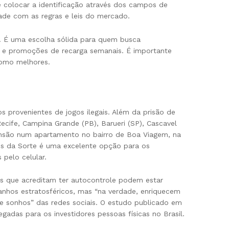
e colocar a identificação através dos campos de
ade com as regras e leis do mercado.
e. É uma escolha sólida para quem busca
 e promoções de recarga semanais. É importante
como melhores.
 provenientes de jogos ilegais. Além da prisão de
ife, Campina Grande (PB), Barueri (SP), Cascavel
eensão num apartamento no bairro de Boa Viagem, na
es da Sorte é uma excelente opção para os
 pelo celular.
as que acreditam ter autocontrole podem estar
ganhos estratosféricos, mas “na verdade, enriquecem
de sonhos” das redes sociais. O estudo publicado em
gadas para os investidores pessoas físicas no Brasil.