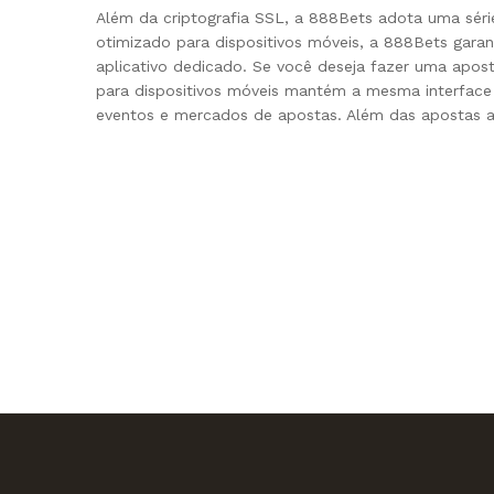
Além da criptografia SSL, a 888Bets adota uma séri
otimizado para dispositivos móveis, a 888Bets gar
aplicativo dedicado. Se você deseja fazer uma aposta
para dispositivos móveis mantém a mesma interface 
eventos e mercados de apostas. Além das apostas a