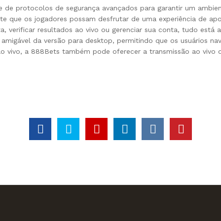
e de protocolos de segurança avançados para garantir um ambien
ante que os jogadores possam desfrutar de uma experiência de a
, verificar resultados ao vivo ou gerenciar sua conta, tudo está 
amigável da versão para desktop, permitindo que os usuários na
o vivo, a 888Bets também pode oferecer a transmissão ao vivo d