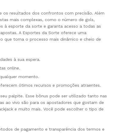
pe os resultados dos confrontos com precisão. Além
postas mais complexas, como o número de gols,
s à esporte da sorte e garanta acesso a todas as
 apostas. A Esportes da Sorte oferece uma
 o que torna o processo mais dinâmico e cheio de
dades à sua espera.
as online.
a qualquer momento.
 oferecem ótimos recursos e promoções atraentes.
eu palpite. Esse bônus pode ser utilizado tanto nas
tas ao vivo são para os apostadores que gostam de
lackjack e muito mais. Você pode escolher o tipo de
, métodos de pagamento e transparência dos termos e