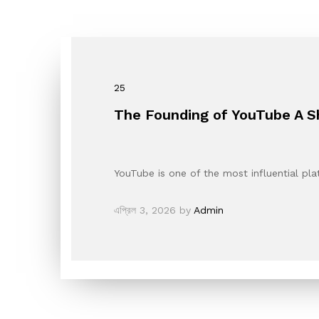
25
The Founding of YouTube A S
YouTube is one of the most influential pla
এপ্রিল 3, 2026
by
Admin