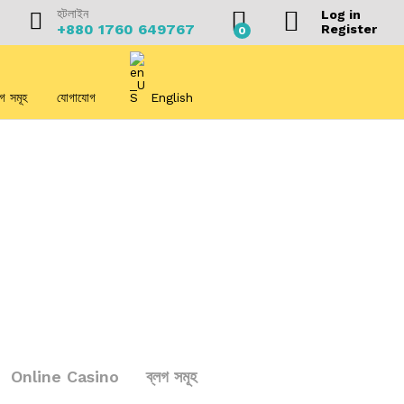
হটলাইন
Log in
+880 1760 649767
Register
0
লগ সমূহ
যোগাযোগ
English
Online Casino
ব্লগ সমূহ