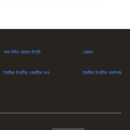
সদর উদ্দিন আহ্‌মদ চিশ্‌তী
হেরাবন
ইমামীয়া চিশ্‌তীয়া নেজামীয়া সংঘ
ইমামীয়া চিশ্‌তীয়া পাবলিশার