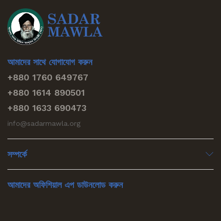
আমাদের সাথে যোগাযোগ করুন
+880 1760 649767
+880 1614 890501
+880 1633 690473
info@sadarmawla.org
সম্পর্কে
আমাদের অফিশিয়াল এপ ডাউনলোড করুন