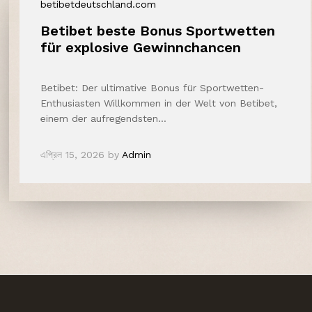
betibetdeutschland.com
Betibet beste Bonus Sportwetten
für explosive Gewinnchancen
Betibet: Der ultimative Bonus für Sportwetten-
Enthusiasten Willkommen in der Welt von Betibet,
einem der aufregendsten…
এপ্রিল 15, 2026
by
Admin