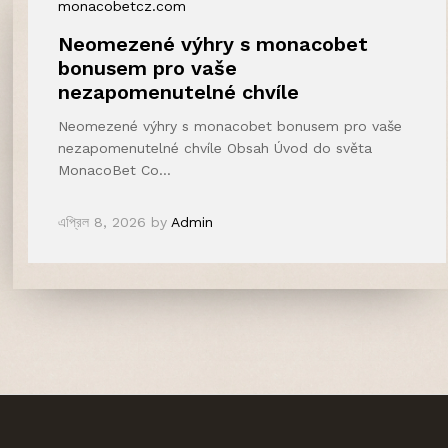
monacobetcz.com
Neomezené výhry s monacobet
bonusem pro vaše
nezapomenutelné chvíle
Neomezené výhry s monacobet bonusem pro vaše
nezapomenutelné chvíle Obsah Úvod do světa
MonacoBet Co…
এপ্রিল 8, 2026
by
Admin