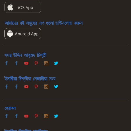
আমাদের বই সমূহের এপ গুলো ডাউনলোড করুন
সদর উদ্দিন আহ্‌মদ চিশ্‌তী
ইমামীয়া চিশ্‌তীয়া নেজামীয়া সংঘ
হেরাবন