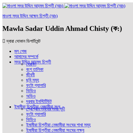
মাওলা সদর উদ্দিন আহ্মদ চিশ্তী (আঃ)
Mawla Sadar Uddin Ahmad Chisty (ক:)
দ্বারা দোকান ডিপার্টমেন্ট
মূল পেজ
আমাদের সম্পর্কে
সদর উদ্দিন আহ্‌মদ চিশ্‌তী
হেরাবন
বংশ তালিকা
জীবনী
ছবি সমূহ
ফটো গ্যালারি
ভিডিও
অডিও
দরবার ইনস্টিটিউট
ইমামীয়া চিশ্‌তীয়া নেজামীয়া সংঘ
প্রোগ্রাম সমূহের সময় সূচী
ফটো গ্যালারি
ভিডিও
ইমামীয়া চিশ্‌তীয়া নেজামীয়া সংঘের শাখা সমূহ
ইমামীয়া চিশ্‌তীয়া নেজামীয়া সংঘের লক্ষ্য