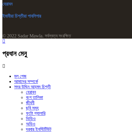
হেরাবন
ইমামীয়া চিশ্‌তীয়া পাবলিশার
© 2022 Sadar Mawla. সর্বস্বত্ব সংরক্ষিত
প্রধান মেনু
মূল পেজ
আমাদের সম্পর্কে
সদর উদ্দিন আহ্‌মদ চিশ্‌তী
হেরাবন
বংশ তালিকা
জীবনী
ছবি সমূহ
ফটো গ্যালারি
ভিডিও
অডিও
দরবার ইনস্টিটিউট