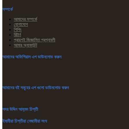
সম্পর্কে
আমাদের সম্পর্কে
যোগাযোগ
শিপিং
রিটার্ন
প্রায়শই জিজ্ঞাসিত প্রশ্নাবলী
আমার অ্যাকাউন্ট
আমাদের অফিশিয়াল এপ ডাউনলোড করুন
আমাদের বই সমূহের এপ গুলো ডাউনলোড করুন
সদর উদ্দিন আহ্‌মদ চিশ্‌তী
ইমামীয়া চিশ্‌তীয়া নেজামীয়া সংঘ