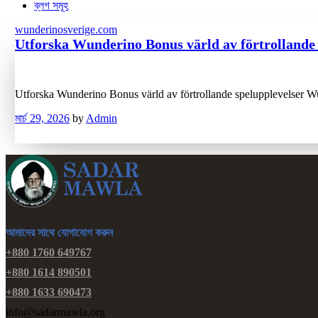
ব্লগ সমূহ
wunderinosverige.com
Utforska Wunderino Bonus värld av förtrollande 
Utforska Wunderino Bonus värld av förtrollande spelupplevelser 
মার্চ 29, 2026
by
Admin
আমাদের সাথে যোগাযোগ করুন
+880 1760 649767
+880 1614 890501
+880 1633 690473
info@sadarmawla.org