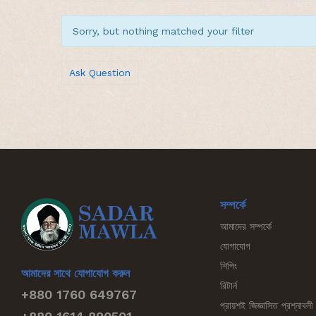
Sorry, but nothing matched your filter
Ask Question
সম্পর্কে
আমাদের সম্পর্কে
যোগাযোগ
শিপিং
আমাদের সাথে যোগাযোগ করুন
রিটার্ন
+880 1760 649767
প্রায়শই জিজ্ঞাসিত প্রশ্নাবলী