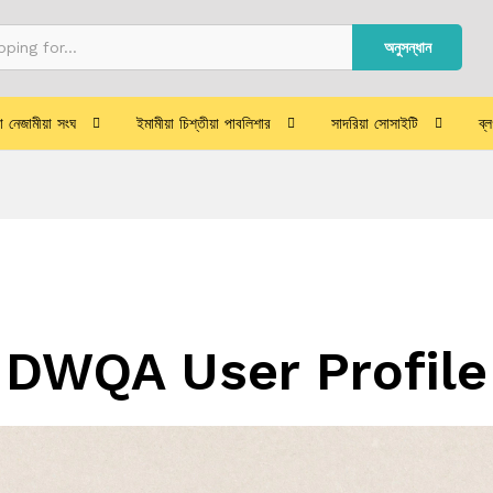
অনুসন্ধান
য়া নেজামীয়া সংঘ
ইমামীয়া চিশ্‌তীয়া পাবলিশার
সাদরিয়া সোসাইটি
ব্
DWQA User Profile