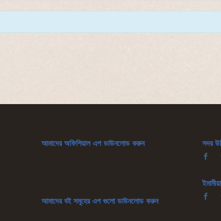
আমাদের অফিশিয়াল এপ ডাউনলোড করুন
সদর উদ্
ইমামীয়া
আমাদের বই সমূহের এপ গুলো ডাউনলোড করুন