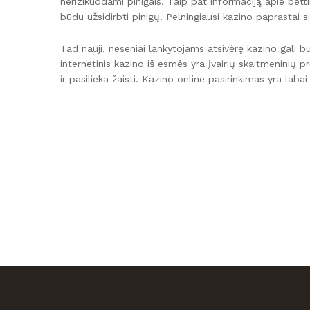
nerizikuodami pinigais. Taip pat informaciją apie bett
būdu užsidirbti pinigų. Pelningiausi kazino paprastai s
Tad nauji, neseniai lankytojams atsivėrę kazino gali bū
internetinis kazino iš esmės yra įvairių skaitmeninių 
ir pasilieka žaisti. Kazino online pasirinkimas yra laba