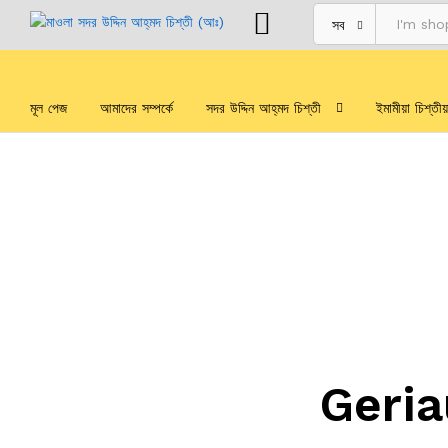
সব
মূল পেজ
আমাদের সম্পর্কে
সদর উদ্দিন আহ্‌মদ চিশ্‌তী
ইমামীয়া চিশ্‌তী
Geria