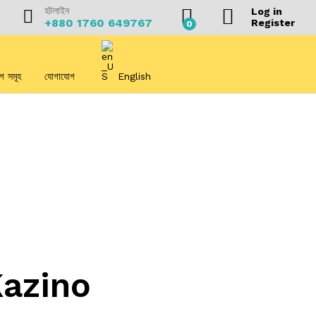
হটলাইন
Log in
+880 1760 649767
Register
0
লগ সমূহ
যোগাযোগ
English
Kazino