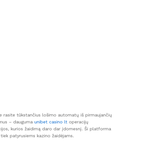
je rasite tūkstančius lošimo automatų iš pirmaujančių
ėjimus – dauguma
unibet casino lt
operacijų
jos, kurios žaidimą daro dar įdomesnį. Ši platforma
, tiek patyrusiems kazino žaidėjams.