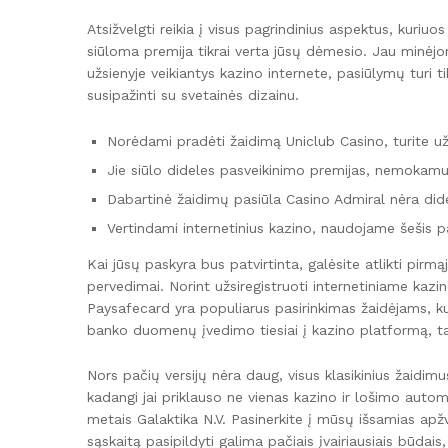
Atsižvelgti reikia į visus pagrindinius aspektus, kuriuos
siūloma premija tikrai verta jūsų dėmesio. Jau minėjo
užsienyje veikiantys kazino internete, pasiūlymų turi t
susipažinti su svetainės dizainu.
Norėdami pradėti žaidimą Uniclub Casino, turite užsi
Jie siūlo dideles pasveikinimo premijas, nemokam
Dabartinė žaidimų pasiūla Casino Admiral nėra dide
Vertindami internetinius kazino, naudojame šešis pa
Kai jūsų paskyra bus patvirtinta, galėsite atlikti pi
pervedimai. Norint užsiregistruoti internetiniame kazino,
Paysafecard yra populiarus pasirinkimas žaidėjams, ku
banko duomenų įvedimo tiesiai į kazino platformą, t
Nors pačių versijų nėra daug, visus klasikinius žaidimu
kadangi jai priklauso ne vienas kazino ir lošimo auto
metais Galaktika N.V. Pasinerkite į mūsų išsamias apžv
sąskaitą pasipildyti galima pačiais įvairiausiais būdais