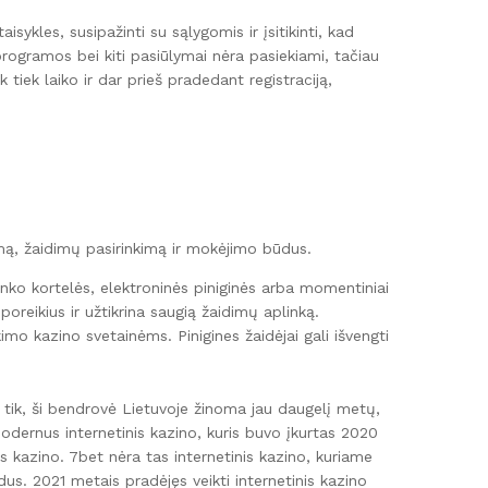
isykles, susipažinti su sąlygomis ir įsitikinti, kad
rogramos bei kiti pasiūlymai nėra pasiekiami, tačiau
tiek laiko ir dar prieš pradedant registraciją,
vimą, žaidimų pasirinkimą ir mokėjimo būdus.
nko kortelės, elektroninės piniginės arba momentiniai
 poreikius ir užtikrina saugią žaidimų aplinką.
mo kazino svetainėms. Pinigines žaidėjai gali išvengti
is tik, ši bendrovė Lietuvoje žinoma jau daugelį metų,
odernus internetinis kazino, kuris buvo įkurtas 2020
s kazino. 7bet nėra tas internetinis kazino, kuriame
odus. 2021 metais pradėjęs veikti internetinis kazino