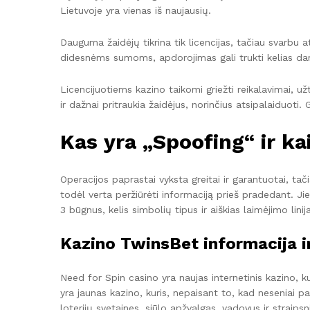
Lietuvoje yra vienas iš naujausių.
Dauguma žaidėjų tikrina tik licencijas, tačiau svarbu at
didesnėms sumoms, apdorojimas gali trukti kelias darbo
Licencijuotiems kazino taikomi griežti reikalavimai, už
ir dažnai pritraukia žaidėjus, norinčius atsipalaiduoti
Kas yra „Spoofing“ ir ka
Operacijos paprastai vyksta greitai ir garantuotai, tači
todėl verta peržiūrėti informaciją prieš pradedant. Ji
3 būgnus, kelis simbolių tipus ir aiškias laimėjimo lini
Kazino TwinsBet informacija i
Need for Spin casino yra naujas internetinis kazino, 
yra jaunas kazino, kuris, nepaisant to, kad neseniai p
loterijų svetaines, siūlo apžvalgas, vadovus ir straips