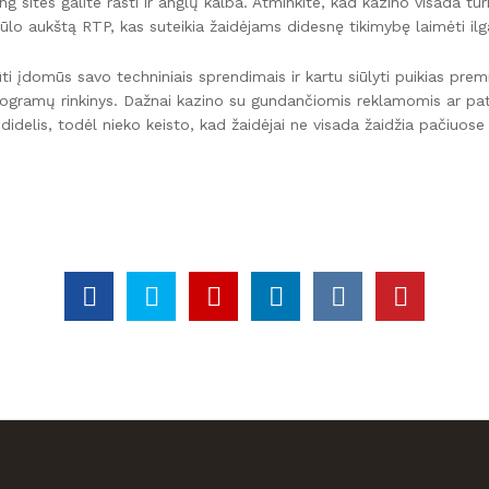
ing sites galite rasti ir anglų kalba. Atminkite, kad kazino visada 
iūlo aukštą RTP, kas suteikia žaidėjams didesnę tikimybę laimėti ilg
ti įdomūs savo techniniais sprendimais ir kartu siūlyti puikias premij
programų rinkinys. Dažnai kazino su gundančiomis reklamomis ar patra
i didelis, todėl nieko keisto, kad žaidėjai ne visada žaidžia pačiuos