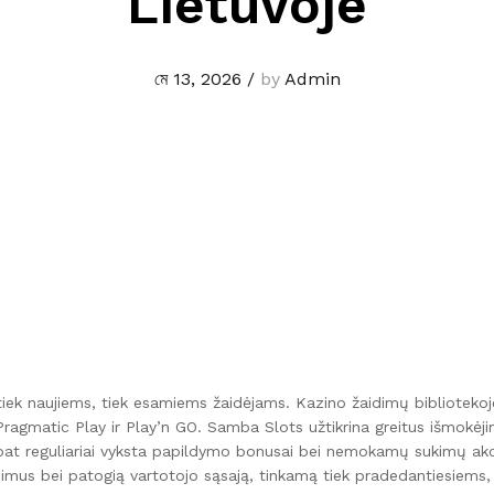
Lietuvoje
মে 13, 2026
/
by
Admin
s tiek naujiems, tiek esamiems žaidėjams. Kazino žaidimų biblioteko
, Pragmatic Play ir Play’n GO. Samba Slots užtikrina greitus išmok
pat reguliariai vyksta papildymo bonusai bei nemokamų sukimų akci
kėjimus bei patogią vartotojo sąsają, tinkamą tiek pradedantiesiems