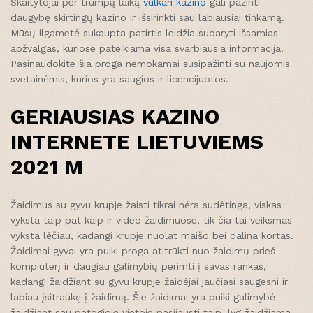
Skaitytojai per trumpą laiką
vulkan kazino
gali pažinti
daugybę skirtingų kazino ir išsirinkti sau labiausiai tinkamą.
Mūsų ilgametė sukaupta patirtis leidžia sudaryti išsamias
apžvalgas, kuriose pateikiama visa svarbiausia informacija.
Pasinaudokite šia proga nemokamai susipažinti su naujomis
svetainėmis, kurios yra saugios ir licencijuotos.
GERIAUSIAS KAZINO
INTERNETE LIETUVIEMS
2021 M
Žaidimus su gyvu krupje žaisti tikrai nėra sudėtinga, viskas
vyksta taip pat kaip ir video žaidimuose, tik čia tai veiksmas
vyksta lėčiau, kadangi krupje nuolat maišo bei dalina kortas.
Žaidimai gyvai yra puiki proga atitrūkti nuo žaidimų prieš
kompiuterį ir daugiau galimybių perimti į savas rankas,
kadangi žaidžiant su gyvu krupje žaidėjai jaučiasi saugesni ir
labiau įsitraukę į žaidimą. Šie žaidimai yra puiki galimybė
žaidžiant sau patogioje vietoje pasijausti taip, lyg žaidžiama