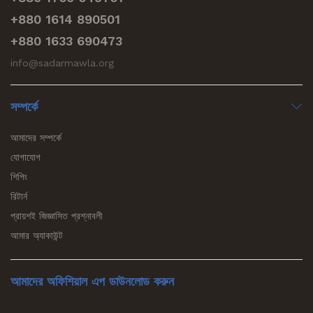
+880 1614 890501
+880 1633 690473
info@sadarmawla.org
সম্পর্কে
আমাদের সম্পর্কে
যোগাযোগ
শিপিং
রিটার্ন
প্রায়শই জিজ্ঞাসিত প্রশ্নাবলী
আমার অ্যাকাউন্ট
আমাদের অফিশিয়াল এপ ডাউনলোড করুন