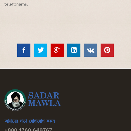
telefonams.
আমাদের সাথে যোগাযোগ করুন
+880 1760 649767