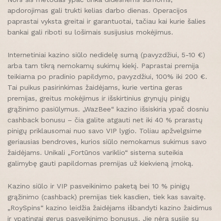
apdorojimas gali trukti kelias darbo dienas. Operacijos
paprastai vyksta greitai ir garantuotai, tačiau kai kurie šalies
bankai gali riboti su lošimais susijusius mokėjimus.
Internetiniai kazino siūlo nedidelę sumą (pavyzdžiui, 5-10 €)
arba tam tikrą nemokamų sukimų kiekį. Paprastai premija
teikiama po pradinio papildymo, pavyzdžiui, 100% iki 200 €.
Tai puikus pasirinkimas žaidėjams, kurie vertina geras
premijas, greitus mokėjimus ir išskirtinius grynųjų pinigų
grąžinimo pasiūlymus. „WazBee“ kazino išsiskiria ypač dosniu
cashback bonusu – čia galite atgauti net iki 40 % prarastų
pinigų priklausomai nuo savo VIP lygio. Toliau apžvelgsime
geriausias bendroves, kurios siūlo nemokamus sukimus savo
žaidėjams. Unikali „Fortūnos variklio“ sistema suteikia
galimybę gauti papildomas premijas už kiekvieną įmoką.
Kazino siūlo ir VIP pasveikinimo paketą bei 10 % pinigų
grąžinimo (cashback) premijas tiek kasdien, tiek kas savaitę.
„RoySpins“ kazino leidžia žaidėjams išbandyti kazino žaidimus
ir ypatingai gerus pasveikinimo bonusus. Jie nėra susiję su