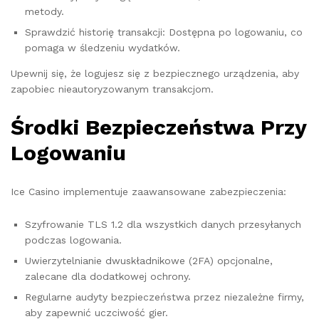
metody.
Sprawdzić historię transakcji: Dostępna po logowaniu, co
pomaga w śledzeniu wydatków.
Upewnij się, że logujesz się z bezpiecznego urządzenia, aby
zapobiec nieautoryzowanym transakcjom.
Środki Bezpieczeństwa Przy
Logowaniu
Ice Casino implementuje zaawansowane zabezpieczenia:
Szyfrowanie TLS 1.2 dla wszystkich danych przesyłanych
podczas logowania.
Uwierzytelnianie dwuskładnikowe (2FA) opcjonalne,
zalecane dla dodatkowej ochrony.
Regularne audyty bezpieczeństwa przez niezależne firmy,
aby zapewnić uczciwość gier.