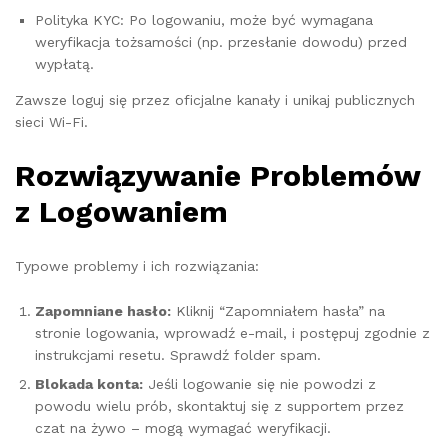
Polityka KYC: Po logowaniu, może być wymagana
weryfikacja tożsamości (np. przesłanie dowodu) przed
wypłatą.
Zawsze loguj się przez oficjalne kanały i unikaj publicznych
sieci Wi-Fi.
Rozwiązywanie Problemów
z Logowaniem
Typowe problemy i ich rozwiązania:
Zapomniane hasło:
Kliknij “Zapomniałem hasła” na
stronie logowania, wprowadź e-mail, i postępuj zgodnie z
instrukcjami resetu. Sprawdź folder spam.
Blokada konta:
Jeśli logowanie się nie powodzi z
powodu wielu prób, skontaktuj się z supportem przez
czat na żywo – mogą wymagać weryfikacji.