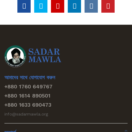
আমাদের সাথে যোগাযোগ করুন
+880 1760 649767
+880 1614 890501
+880 1633 690473
info@sadarmawla.org