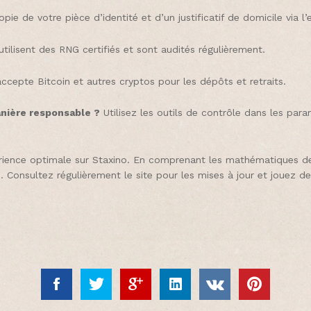
ie de votre pièce d’identité et d’un justificatif de domicile via l’
utilisent des RNG certifiés et sont audités régulièrement.
ccepte Bitcoin et autres cryptos pour les dépôts et retraits.
nière responsable ?
Utilisez les outils de contrôle dans les par
érience optimale sur Staxino. En comprenant les mathématiques des
Consultez régulièrement le site pour les mises à jour et jouez d