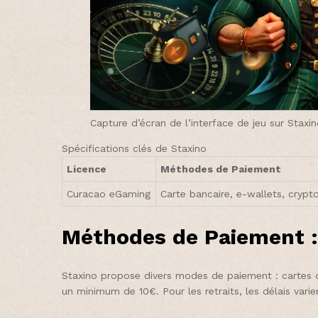
Capture d’écran de l’interface de jeu sur Staxi
Spécifications clés de Staxino
Licence
Méthodes de Paiement
Curacao eGaming
Carte bancaire, e-wallets, crypt
Méthodes de Paiement :
Staxino propose divers modes de paiement : cartes de 
un minimum de 10€. Pour les retraits, les délais varien