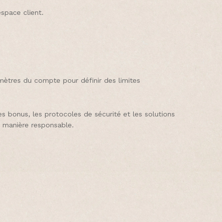
espace client.
amètres du compte pour définir des limites
 bonus, les protocoles de sécurité et les solutions
e manière responsable.