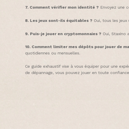
7. Comment vérifier mon identité ?
Envoyez une cop
8. Les jeux sont-ils équitables ?
Oui, tous les jeux 
9. Puis-je jouer en cryptomonnaies ?
Oui, Staxino a
10. Comment limiter mes dépôts pour jouer de ma
quotidiennes ou mensuelles.
Ce guide exhaustif vise à vous équiper pour une exp
de dépannage, vous pouvez jouer en toute confiance. 