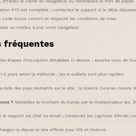
s, effacez le cache du navigateur, ou réinitialisez le mot de passe.
cation KYC est complète ; contactez le support si le délai dépasse 
 le code bonus correct et respecté les conditions de mise.
obile ou mettez à jour votre navigateur.
s fréquentes
les étapes d’inscription détaillées ci-dessus ; assurez-vous de fou
-5 jours selon la méthode ; les e-wallets sont plus rapides.
 liste des pays restreints sur le site ; la licence Curacao couvre 
onus ?
Multipliez le montant du bonus par le multiplicateur (ex. 30
 le support via chat ou email ; conservez les captures d’écran 
hargez-la depuis le site officiel pour iOS et Android.