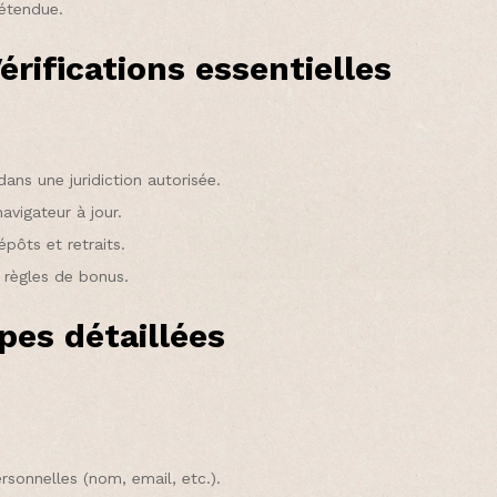
étendue.
rifications essentielles
ans une juridiction autorisée.
avigateur à jour.
pôts et retraits.
 règles de bonus.
apes détaillées
rsonnelles (nom, email, etc.).