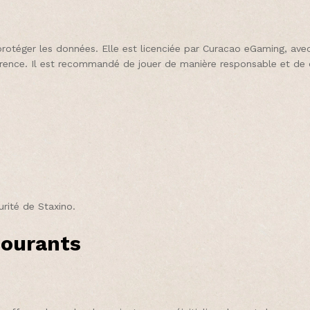
protéger les données. Elle est licenciée par Curacao eGaming, av
parence. Il est recommandé de jouer de manière responsable et de c
urité de Staxino.
courants