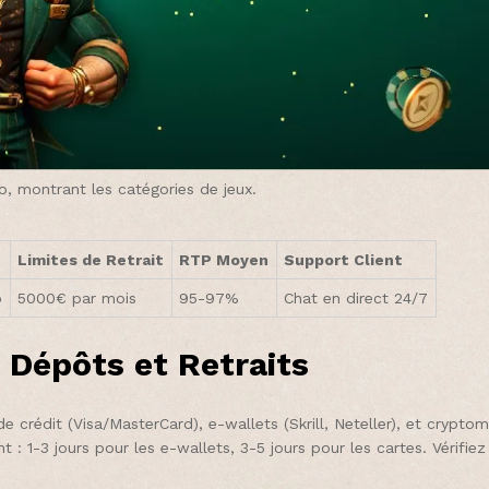
no, montrant les catégories de jeux.
Limites de Retrait
RTP Moyen
Support Client
o
5000€ par mois
95-97%
Chat en direct 24/7
 Dépôts et Retraits
crédit (Visa/MasterCard), e-wallets (Skrill, Neteller), et crypto
t : 1-3 jours pour les e-wallets, 3-5 jours pour les cartes. Vérifiez