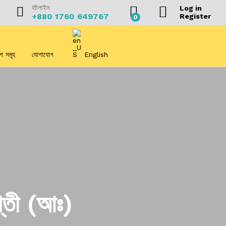
হটলাইন
Log in
+880 1760 649767
Register
0
লগ সমূহ
যোগাযোগ
English
শ্‌তী (আঃ)