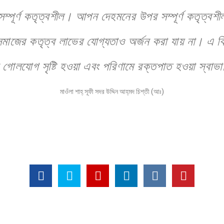
সম্পূর্ণ কতৃত্বশীল। আপন দেহমনের উপর সম্পূর্ণ কতৃত্বশী
মাজের কতৃত্ব লাভের যোগ্যতাও অর্জন করা যায় না। এ বিষয়
রা গোলযোগ সৃষ্টি হওয়া এবং পরিণামে রক্তপাত হওয়া স্বাভ
মাওঁলা শাহ্‌ সূফী সদর উদ্দিন আহ্‌মদ চিশ্‌তী (আঃ)