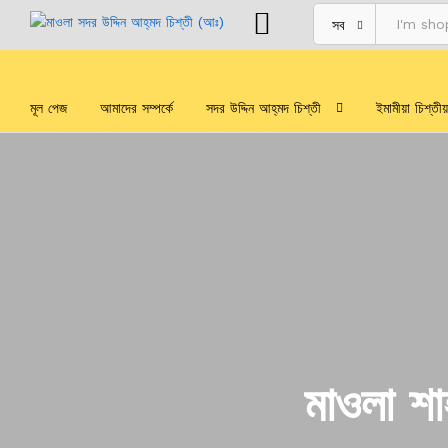
সব
মূল পেজ
আমাদের সম্পর্কে
সদর উদ্দিন আহ্‌মদ চিশ্‌তী
ইমামীয়া চিশ্‌তী
মাওলা শাহ