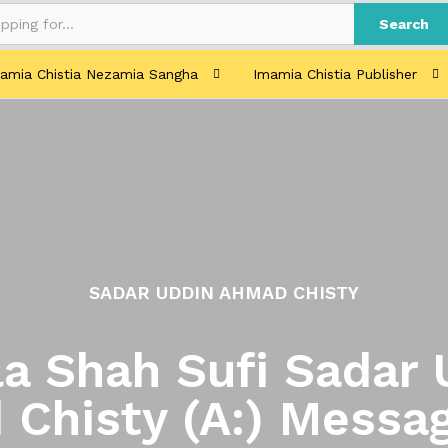
Search
amia Chistia Nezamia Sangha
Imamia Chistia Publisher
SADAR UDDIN AHMAD CHISTY
a Shah Sufi Sadar 
Chisty (A:) Messa