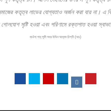
মাজের কতৃত্ব লাভের যোগ্যতাও অর্জন করা যায় না। এ বিষয়
রা গোলযোগ সৃষ্টি হওয়া এবং পরিণামে রক্তপাত হওয়া স্বাভ
মাওঁলা শাহ্‌ সূফী সদর উদ্দিন আহ্‌মদ চিশ্‌তী (আঃ)