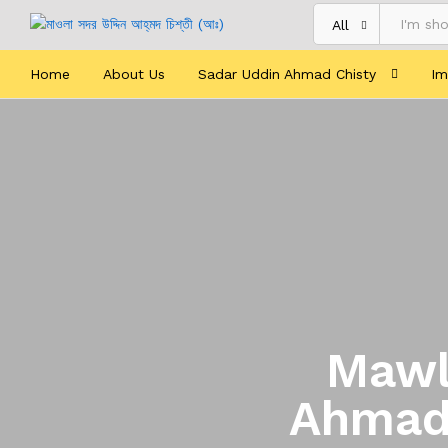
All
Home
About Us
Sadar Uddin Ahmad Chisty
Im
Mawl
Ahmad 