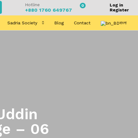
Hotline
Log in
0
+880 1760 649767
Register
Sadria Society
Blog
Contact
বাংলা
Uddin
ge – 06