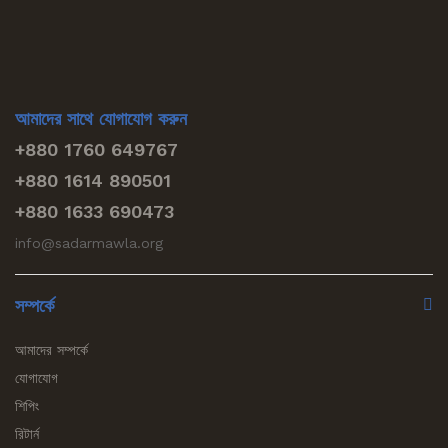
আমাদের সাথে যোগাযোগ করুন
+880 1760 649767
+880 1614 890501
+880 1633 690473
info@sadarmawla.org
সম্পর্কে
আমাদের সম্পর্কে
যোগাযোগ
শিপিং
রিটার্ন