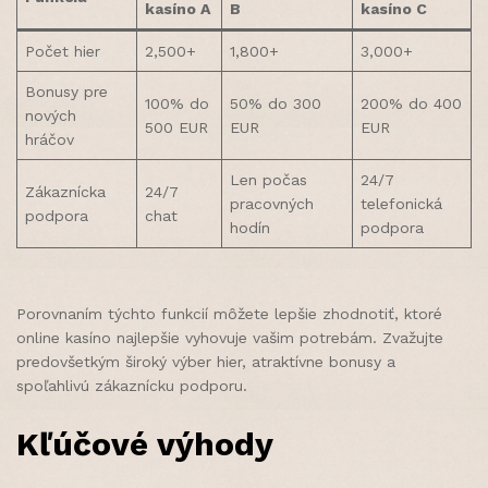
kasíno A
B
kasíno C
Počet hier
2,500+
1,800+
3,000+
Bonusy pre
100% do
50% do 300
200% do 400
nových
500 EUR
EUR
EUR
hráčov
Len počas
24/7
Zákaznícka
24/7
pracovných
telefonická
podpora
chat
hodín
podpora
Porovnaním týchto funkcií môžete lepšie zhodnotiť, ktoré
online kasíno najlepšie vyhovuje vašim potrebám. Zvažujte
predovšetkým široký výber hier, atraktívne bonusy a
spoľahlivú zákaznícku podporu.
Kľúčové výhody