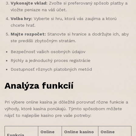
Vykonajte vklad:
Zvoľte si preferovaný spôsob platby a
vložte peniaze na váš účet.
Volba hry:
Vyberte si hru, ktorá vás zaujíma a ktorú
chcete hrať.
Majte rozpočet:
Stanovte si hranice a dodržujte ich, aby
ste predišli zbytočným stratám.
Bezpečnosť vašich osobných údajov
Rýchly a jednoduchý proces registrácie
Dostupnosť rôznych platobných metód
Analýza funkcií
Pri výbere online kasína je dôležité porovnať rôzne funkcie a
výhody, ktoré kasína ponúkajú. Týmto spôsobom môžete
nájsť to najlepšie kasíno pre vaše potreby:
Online
Online kasíno
Online
Funkcia