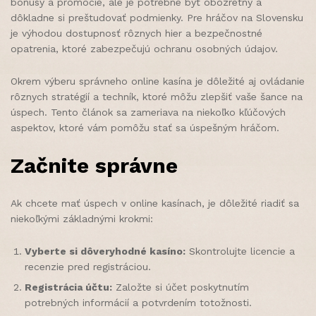
bonusy a promócie, ale je potrebné byť obozretný a
dôkladne si preštudovať podmienky. Pre hráčov na Slovensku
je výhodou dostupnosť rôznych hier a bezpečnostné
opatrenia, ktoré zabezpečujú ochranu osobných údajov.
Okrem výberu správneho online kasína je dôležité aj ovládanie
rôznych stratégií a techník, ktoré môžu zlepšiť vaše šance na
úspech. Tento článok sa zameriava na niekoľko kľúčových
aspektov, ktoré vám pomôžu stať sa úspešným hráčom.
Začnite správne
Ak chcete mať úspech v online kasínach, je dôležité riadiť sa
niekoľkými základnými krokmi:
Vyberte si dôveryhodné kasíno:
Skontrolujte licencie a
recenzie pred registráciou.
Registrácia účtu:
Založte si účet poskytnutím
potrebných informácií a potvrdením totožnosti.