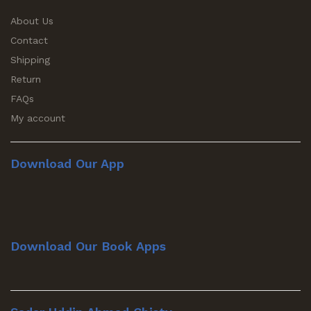
About Us
Contact
Shipping
Return
FAQs
My account
Download Our App
Download Our Book Apps