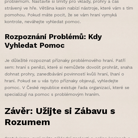
problémům. Nastavte si limity pro vklady, prohry a čas
strávený ve hře. Většina kasin nabízí nástroje, které vám s tím
pomohou. Pokud máte pocit, že se vám hraní vymyká
kontrole, neváhejte vyhledat pomoc.
Rozpoznání Problémů: Kdy
Vyhledat Pomoc
Je důležité rozpoznat příznaky problémového hraní. Patří
sem: hraní s penězi, které si nemůžete dovolit prohrát, snaha
dohnat prohry, zanedbávání povinností kvůli hraní, lhaní o
hraní. Pokud se u vás tyto příznaky objevují, vyhledejte
pomoc. V České republice existuje řada organizací, které se
specializují na pomoc s problémovým hraním.
Závěr: Užijte si Zábavu s
Rozumem