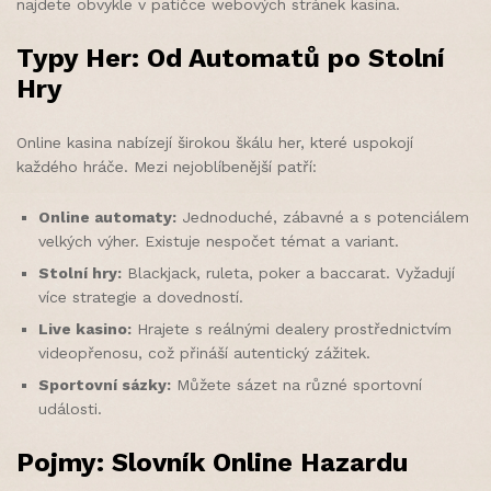
najdete obvykle v patičce webových stránek kasina.
Typy Her: Od Automatů po Stolní
Hry
Online kasina nabízejí širokou škálu her, které uspokojí
každého hráče. Mezi nejoblíbenější patří:
Online automaty:
Jednoduché, zábavné a s potenciálem
velkých výher. Existuje nespočet témat a variant.
Stolní hry:
Blackjack, ruleta, poker a baccarat. Vyžadují
více strategie a dovedností.
Live kasino:
Hrajete s reálnými dealery prostřednictvím
videopřenosu, což přináší autentický zážitek.
Sportovní sázky:
Můžete sázet na různé sportovní
události.
Pojmy: Slovník Online Hazardu