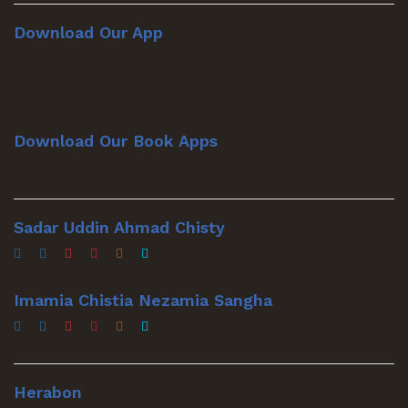
Download Our App
Download Our Book Apps
Sadar Uddin Ahmad Chisty
Imamia Chistia Nezamia Sangha
Herabon