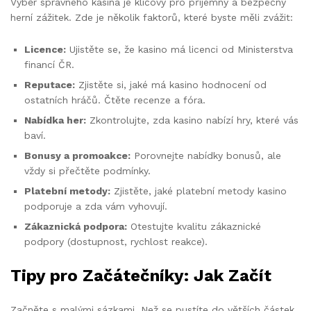
Výběr správného kasina je klíčový pro příjemný a bezpečný
herní zážitek. Zde je několik faktorů, které byste měli zvážit:
Licence:
Ujistěte se, že kasino má licenci od Ministerstva
financí ČR.
Reputace:
Zjistěte si, jaké má kasino hodnocení od
ostatních hráčů. Čtěte recenze a fóra.
Nabídka her:
Zkontrolujte, zda kasino nabízí hry, které vás
baví.
Bonusy a promoakce:
Porovnejte nabídky bonusů, ale
vždy si přečtěte podmínky.
Platební metody:
Zjistěte, jaké platební metody kasino
podporuje a zda vám vyhovují.
Zákaznická podpora:
Otestujte kvalitu zákaznické
podpory (dostupnost, rychlost reakce).
Tipy pro Začátečníky: Jak Začít
Začněte s malými sázkami. Než se pustíte do větších částek,