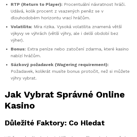
RTP (Return to Player):
Procentuální návratnost hráči.
Udává, kolik procent z vsazených peněz se v
dlouhodobém horizontu vrací hráčům.
Volatilita:
Míra rizika. Vysoká volatilita znamená větší
výkyvy ve výhrách (větší výhry, ale i delší období bez
výher).
Bonus:
Extra peníze nebo zatočení zdarma, které kasino
nabízí hráčům.
Sázkový požadavek (Wagering requirement):
Požadavek, kolikrát musíte bonus protočit, než si můžete
výhry vybrat.
Jak Vybrat Správné Online
Kasino
Důležité Faktory: Co Hledat