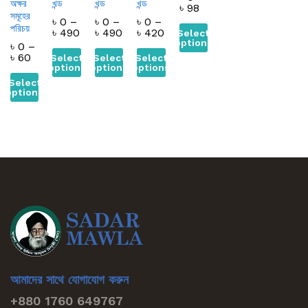
অক্ষর
খন্ড
খন্ড
খন্ড
৳
98
সমূহের
৳
0
–
৳
0
–
৳
0
–
পরিচয়
৳
490
৳
490
৳
420
Select
options
৳
0
–
৳
60
Select
Select
Select
options
options
options
Select
options
আমাদের সাথে যোগাযোগ করুন
+880 1760 649767