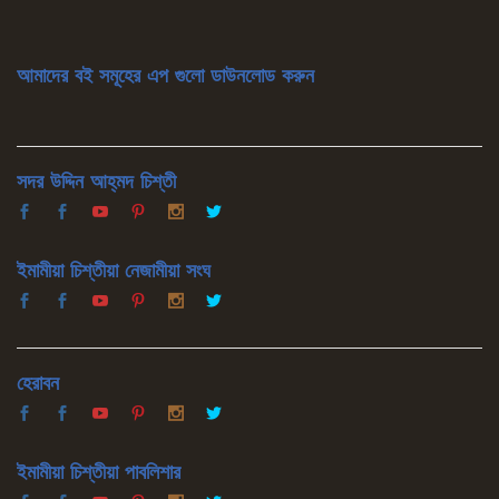
আমাদের বই সমূহের এপ গুলো ডাউনলোড করুন
সদর উদ্দিন আহ্‌মদ চিশ্‌তী
ইমামীয়া চিশ্‌তীয়া নেজামীয়া সংঘ
হেরাবন
ইমামীয়া চিশ্‌তীয়া পাবলিশার