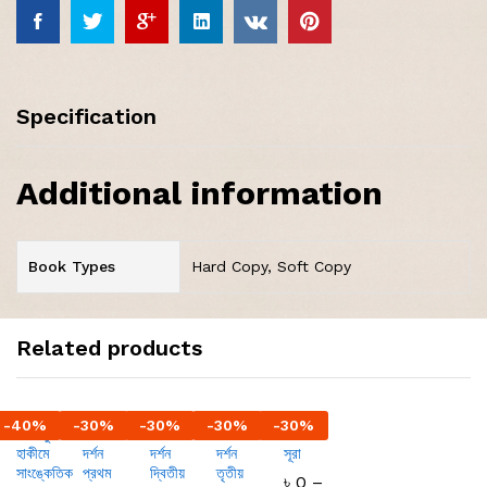
Specification
Additional information
Book Types
Hard Copy, Soft Copy
Related products
-
40
%
-
30
%
-
30
%
-
30
%
-
30
%
কোরানুল
কোরান
কোরান
কোরান
এগার
হাকীমে
দর্শন
দর্শন
দর্শন
সূরা
সাংঙ্কেতিক
প্রথম
দ্বিতীয়
তৃতীয়
৳
0
–