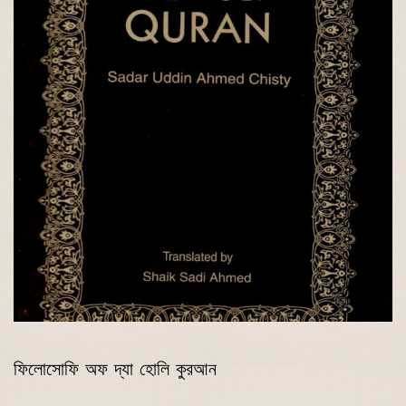
ফিলোসোফি অফ দ্যা হোলি কুরআন