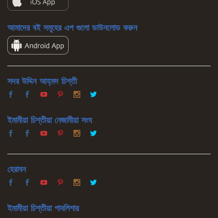
আমাদের বই সমূহের এপ গুলো ডাউনলোড করুন
সদর উদ্দিন আহ্‌মদ চিশ্‌তী
ইমামীয়া চিশ্‌তীয়া নেজামীয়া সংঘ
হেরাবন
ইমামীয়া চিশ্‌তীয়া পাবলিশার