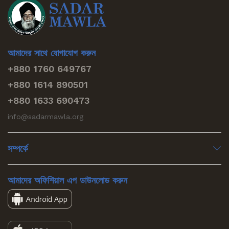
আমাদের সাথে যোগাযোগ করুন
+880 1760 649767
+880 1614 890501
+880 1633 690473
info@sadarmawla.org
সম্পর্কে
আমাদের অফিশিয়াল এপ ডাউনলোড করুন