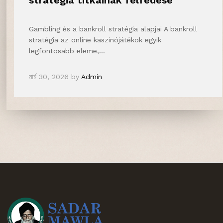
stratégia titkainak felfedése
Gambling és a bankroll stratégia alapjai A bankroll
stratégia az online kaszinójátékok egyik
legfontosabb eleme,…
মার্চ 30, 2026
by
Admin