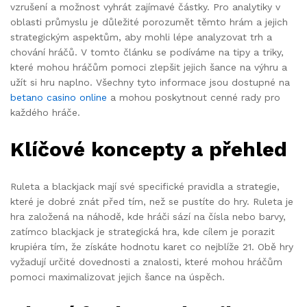
vzrušení a možnost vyhrát zajímavé částky. Pro analytiky v
oblasti průmyslu je důležité porozumět těmto hrám a jejich
strategickým aspektům, aby mohli lépe analyzovat trh a
chování hráčů. V tomto článku se podíváme na tipy a triky,
které mohou hráčům pomoci zlepšit jejich šance na výhru a
užít si hru naplno. Všechny tyto informace jsou dostupné na
betano casino online
a mohou poskytnout cenné rady pro
každého hráče.
Klíčové koncepty a přehled
Ruleta a blackjack mají své specifické pravidla a strategie,
které je dobré znát před tím, než se pustíte do hry. Ruleta je
hra založená na náhodě, kde hráči sází na čísla nebo barvy,
zatímco blackjack je strategická hra, kde cílem je porazit
krupiéra tím, že získáte hodnotu karet co nejblíže 21. Obě hry
vyžadují určité dovednosti a znalosti, které mohou hráčům
pomoci maximalizovat jejich šance na úspěch.