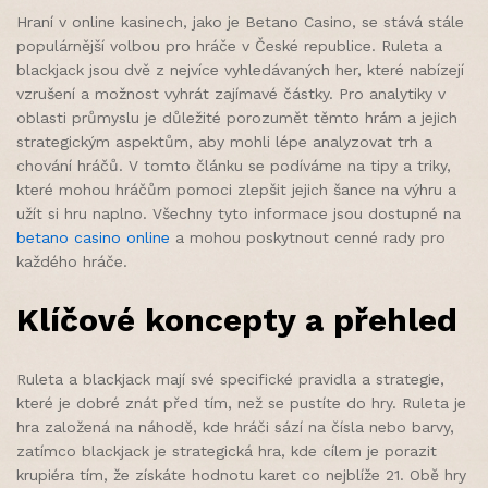
Hraní v online kasinech, jako je Betano Casino, se stává stále
populárnější volbou pro hráče v České republice. Ruleta a
blackjack jsou dvě z nejvíce vyhledávaných her, které nabízejí
vzrušení a možnost vyhrát zajímavé částky. Pro analytiky v
oblasti průmyslu je důležité porozumět těmto hrám a jejich
strategickým aspektům, aby mohli lépe analyzovat trh a
chování hráčů. V tomto článku se podíváme na tipy a triky,
které mohou hráčům pomoci zlepšit jejich šance na výhru a
užít si hru naplno. Všechny tyto informace jsou dostupné na
betano casino online
a mohou poskytnout cenné rady pro
každého hráče.
Klíčové koncepty a přehled
Ruleta a blackjack mají své specifické pravidla a strategie,
které je dobré znát před tím, než se pustíte do hry. Ruleta je
hra založená na náhodě, kde hráči sází na čísla nebo barvy,
zatímco blackjack je strategická hra, kde cílem je porazit
krupiéra tím, že získáte hodnotu karet co nejblíže 21. Obě hry