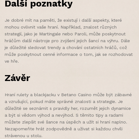
Další poznatky
Je dobré mít na paměti, že existují i další aspekty, které
mohou ovlivnit vaše hraní. Například, znalost různých
strategií, jako je Martingale nebo Paroli, může poskytnout
hráčům další nástroje pro zvýšení jejich šancí na výhru. Dále
je důležité sledovat trendy a chování ostatních hráčů, což
může poskytnout cenné informace o tom, jak se rozhodovat
ve hře.
Závěr
Hraní rulety a blackjacku v Betano Casino může být zábavné
a vzrušující, pokud máte správné znalosti a strategie. Je
důležité se seznámit s pravidly her, rozumět jejich dynamice
a být si vědom výhod a nevýhod. S těmito tipy a radami
můžete zlepšit své šance na úspěch a užít si hraní naplno.
Nezapomeňte hrát zodpovědně a užívat si každou chvíli
strávenou u stolu.