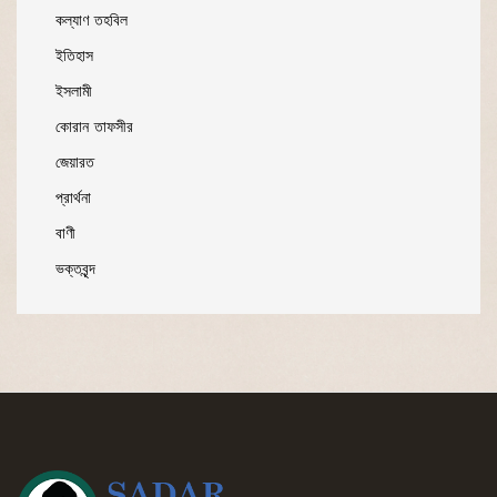
কল্যাণ তহবিল
ইতিহাস
ইসলামী
কোরান তাফসীর
জেয়ারত
প্রার্থনা
বাণী
ভক্তবৃন্দ