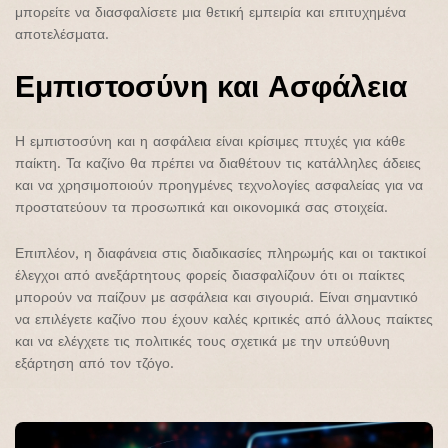
μπορείτε να διασφαλίσετε μια θετική εμπειρία και επιτυχημένα
αποτελέσματα.
Εμπιστοσύνη και Ασφάλεια
Η εμπιστοσύνη και η ασφάλεια είναι κρίσιμες πτυχές για κάθε
παίκτη. Τα καζίνο θα πρέπει να διαθέτουν τις κατάλληλες άδειες
και να χρησιμοποιούν προηγμένες τεχνολογίες ασφαλείας για να
προστατεύουν τα προσωπικά και οικονομικά σας στοιχεία.
Επιπλέον, η διαφάνεια στις διαδικασίες πληρωμής και οι τακτικοί
έλεγχοι από ανεξάρτητους φορείς διασφαλίζουν ότι οι παίκτες
μπορούν να παίζουν με ασφάλεια και σιγουριά. Είναι σημαντικό
να επιλέγετε καζίνο που έχουν καλές κριτικές από άλλους παίκτες
και να ελέγχετε τις πολιτικές τους σχετικά με την υπεύθυνη
εξάρτηση από τον τζόγο.