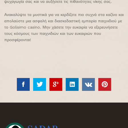
ψυχαγωγία σας και να αυξήσετε τις πιθανότητες νίκης σας.
Ανακαλύψτε τα μυστικά για να κερδίζετε πιο συχνά στα καζίνο και
απολαύστε μια ασφαλή και διασκεδαστική εμπειρία παιχνιδιού με
το Golisimo casino. Μην χάσετε την ευκαιρία να εξερευνήσετε
τους κόσμους των παιχνιδιών και των ευκαιριών που
προσφέρονται!