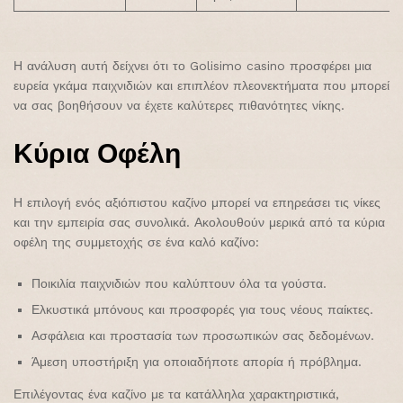
Η ανάλυση αυτή δείχνει ότι το Golisimo casino προσφέρει μια
ευρεία γκάμα παιχνιδιών και επιπλέον πλεονεκτήματα που μπορεί
να σας βοηθήσουν να έχετε καλύτερες πιθανότητες νίκης.
Κύρια Οφέλη
Η επιλογή ενός αξιόπιστου καζίνο μπορεί να επηρεάσει τις νίκες
και την εμπειρία σας συνολικά. Ακολουθούν μερικά από τα κύρια
οφέλη της συμμετοχής σε ένα καλό καζίνο:
Ποικιλία παιχνιδιών που καλύπτουν όλα τα γούστα.
Ελκυστικά μπόνους και προσφορές για τους νέους παίκτες.
Ασφάλεια και προστασία των προσωπικών σας δεδομένων.
Άμεση υποστήριξη για οποιαδήποτε απορία ή πρόβλημα.
Επιλέγοντας ένα καζίνο με τα κατάλληλα χαρακτηριστικά,