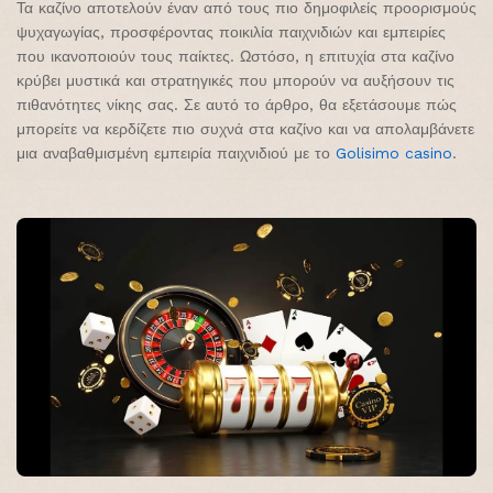
Τα καζίνο αποτελούν έναν από τους πιο δημοφιλείς προορισμούς
ψυχαγωγίας, προσφέροντας ποικιλία παιχνιδιών και εμπειρίες
που ικανοποιούν τους παίκτες. Ωστόσο, η επιτυχία στα καζίνο
κρύβει μυστικά και στρατηγικές που μπορούν να αυξήσουν τις
πιθανότητες νίκης σας. Σε αυτό το άρθρο, θα εξετάσουμε πώς
μπορείτε να κερδίζετε πιο συχνά στα καζίνο και να απολαμβάνετε
μια αναβαθμισμένη εμπειρία παιχνιδιού με το
Golisimo casino
.