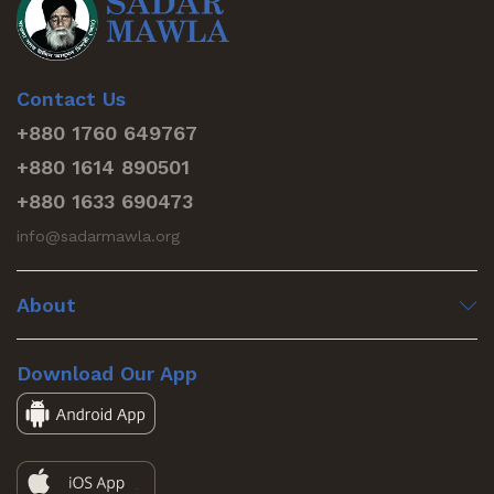
Contact Us
+880 1760 649767
+880 1614 890501
+880 1633 690473
info@sadarmawla.org
About
Download Our App