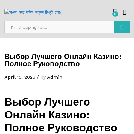
0
Search
Выбор Лучшего Онлайн Казино:
Полное Руководство
April 15, 2026
/
by
Admin
Выбор Лучшего
Онлайн Казино:
Полное Руководство