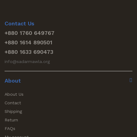
Contact Us
+880 1760 649767
+880 1614 890501
+880 1633 690473
info@sadarmawla.org
About
About Us
Contact
Shipping
Return
FAQs
My account