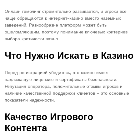
Онлайн гемблинг стремительно развивается, и игроки всё
чаще обращаются к интернет-казино вместо наземных
заведений. Разнообразие платформ может быть
ошеломляющим, поэтому понимание ключевых критериев
выбора критически важно.
Что Нужно Искать в Казино
Перед регистрацией убедитесь, что казино имеет
надлежащую лицензию и сертификаты безопасности.
Репутация оператора, положительные отзывы игроков и
наличие качественной поддержки клиентов – это основные
показатели надежности.
Качество Игрового
Контента