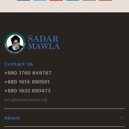
Contact Us
+880 1760 649767
+880 1614 890501
+880 1633 690473
info@sadarmawla.org
About