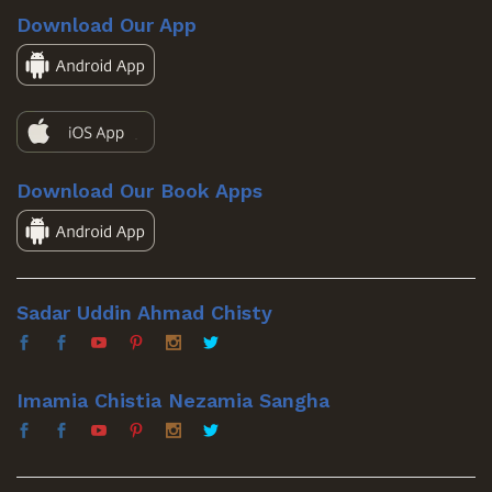
Download Our App
Download Our Book Apps
Sadar Uddin Ahmad Chisty
Imamia Chistia Nezamia Sangha