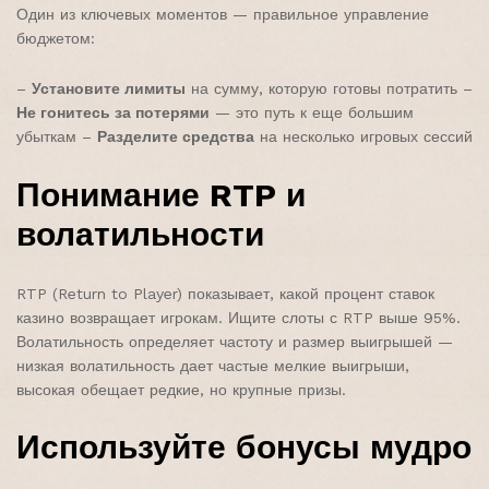
Один из ключевых моментов — правильное управление
бюджетом:
–
Установите лимиты
на сумму, которую готовы потратить –
Не гонитесь за потерями
— это путь к еще большим
убыткам –
Разделите средства
на несколько игровых сессий
Понимание RTP и
волатильности
RTP (Return to Player) показывает, какой процент ставок
казино возвращает игрокам. Ищите слоты с RTP выше 95%.
Волатильность определяет частоту и размер выигрышей —
низкая волатильность дает частые мелкие выигрыши,
высокая обещает редкие, но крупные призы.
Используйте бонусы мудро