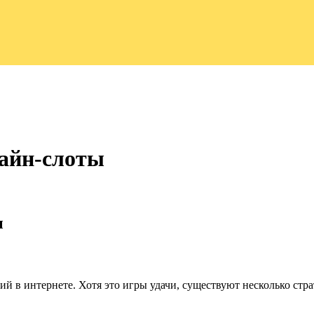
лайн-слоты
ы
 в интернете. Хотя это игры удачи, существуют несколько стра