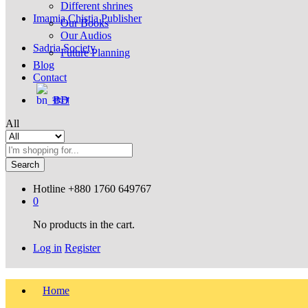
Different shrines
Imamia Chistia Publisher
Our Books
Our Audios
Sadria Society
Future Planning
Blog
Contact
বাংলা
All
Search
Hotline
+880 1760 649767
0
No products in the cart.
Log in
Register
Home