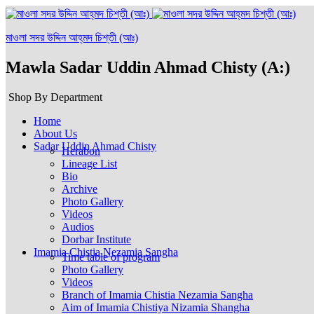
মাওলা সদর উদ্দিন আহ্‌মদ চিশ্‌তী (আঃ)
Mawla Sadar Uddin Ahmad Chisty (A:)
Shop By Department
Home
About Us
Sadar Uddin Ahmad Chisty
Herabon
Lineage List
Bio
Archive
Photo Gallery
Videos
Audios
Dorbar Institute
Imamia Chistia Nezamia Sangha
Time table of program
Photo Gallery
Videos
Branch of Imamia Chistia Nezamia Sangha
Aim of Imamia Chistiya Nizamia Shangha