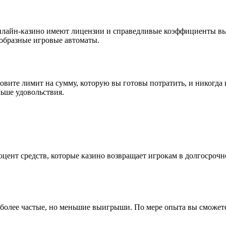
лайн-казино имеют лицензии и справедливые коэффициенты вып
ообразные игровые автоматы.
вите лимит на сумму, которую вы готовы потратить, и никогда н
льше удовольствия.
роцент средств, которые казино возвращает игрокам в долгосроч
 более частые, но меньшие выигрыши. По мере опыта вы сможет