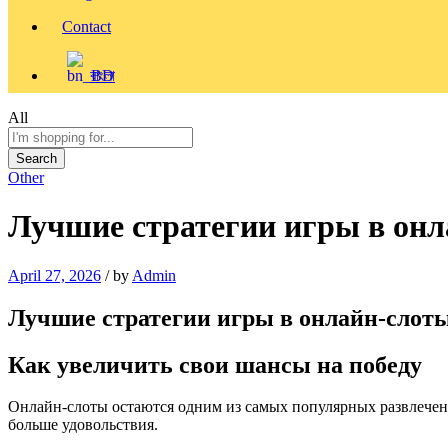
Contact
বাংলা
All
Search
Other
Лучшие стратегии игры в он
April 27, 2026
/
by
Admin
Лучшие стратегии игры в онлайн-слот
Как увеличить свои шансы на победу
Онлайн-слоты остаются одним из самых популярных развлечений
больше удовольствия.