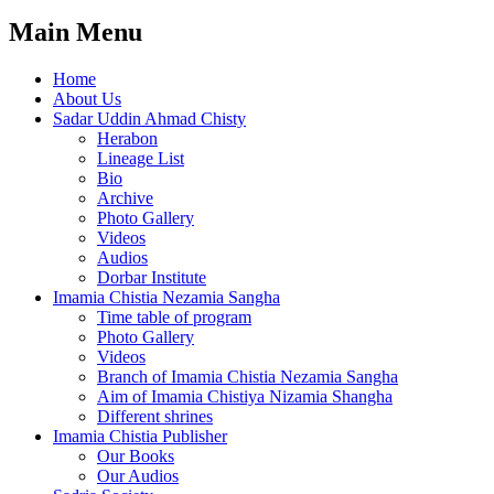
Main Menu
Home
About Us
Sadar Uddin Ahmad Chisty
Herabon
Lineage List
Bio
Archive
Photo Gallery
Videos
Audios
Dorbar Institute
Imamia Chistia Nezamia Sangha
Time table of program
Photo Gallery
Videos
Branch of Imamia Chistia Nezamia Sangha
Aim of Imamia Chistiya Nizamia Shangha
Different shrines
Imamia Chistia Publisher
Our Books
Our Audios