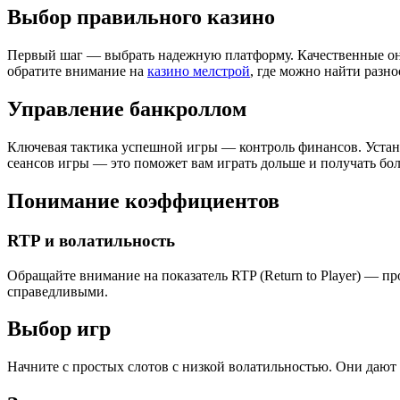
Выбор правильного казино
Первый шаг — выбрать надежную платформу. Качественные он
обратите внимание на
казино мелстрой
, где можно найти разн
Управление банкроллом
Ключевая тактика успешной игры — контроль финансов. Устано
сеансов игры — это поможет вам играть дольше и получать бо
Понимание коэффициентов
RTP и волатильность
Обращайте внимание на показатель RTP (Return to Player) — п
справедливыми.
Выбор игр
Начните с простых слотов с низкой волатильностью. Они дают