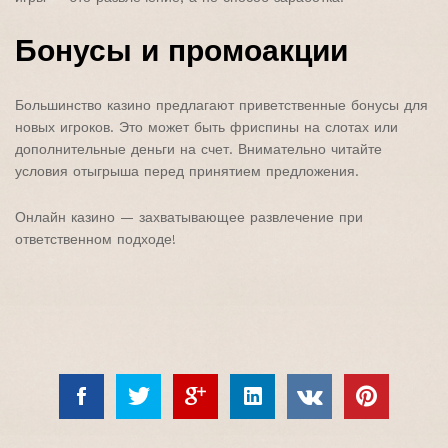
Бонусы и промоакции
Большинство казино предлагают приветственные бонусы для
новых игроков. Это может быть фриспины на слотах или
дополнительные деньги на счет. Внимательно читайте
условия отыгрыша перед принятием предложения.
Онлайн казино — захватывающее развлечение при
ответственном подходе!