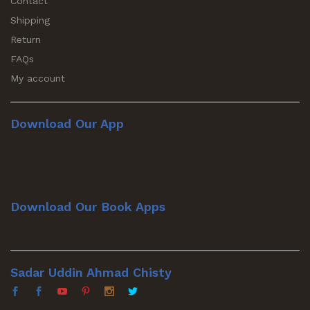
Contact
Shipping
Return
FAQs
My account
Download Our App
Download Our Book Apps
Sadar Uddin Ahmad Chisty