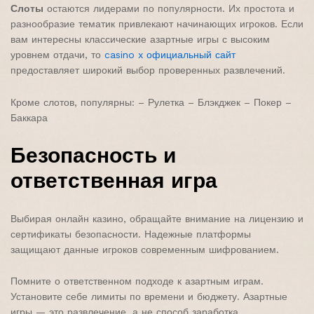
Слоты
остаются лидерами по популярности. Их простота и
разнообразие тематик привлекают начинающих игроков. Если
вам интересны классические азартные игры с высоким
уровнем отдачи, то
casino x официальный сайт
предоставляет широкий выбор проверенных развлечений.
Кроме слотов, популярны: – Рулетка – Блэкджек – Покер –
Баккара
Безопасность и
ответственная игра
Выбирая онлайн казино, обращайте внимание на лицензию и
сертификаты безопасности. Надежные платформы
защищают данные игроков современным шифрованием.
Помните о ответственном подходе к азартным играм.
Установите себе лимиты по времени и бюджету. Азартные
игры — это развлечение, а не способ заработка.