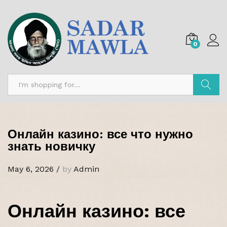
0
Search
Онлайн казино: все что нужно
знать новичку
May 6, 2026
/
by
Admin
Онлайн казино: все