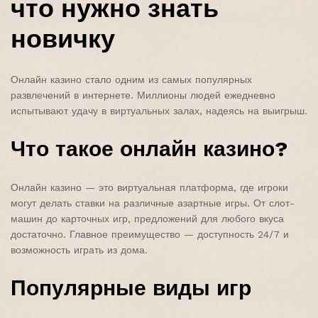
что нужно знать
новичку
Онлайн казино стало одним из самых популярных
развлечений в интернете. Миллионы людей ежедневно
испытывают удачу в виртуальных залах, надеясь на выигрыш.
Что такое онлайн казино?
Онлайн казино — это виртуальная платформа, где игроки
могут делать ставки на различные азартные игры. От слот-
машин до карточных игр, предложений для любого вкуса
достаточно. Главное преимущество — доступность 24/7 и
возможность играть из дома.
Популярные виды игр