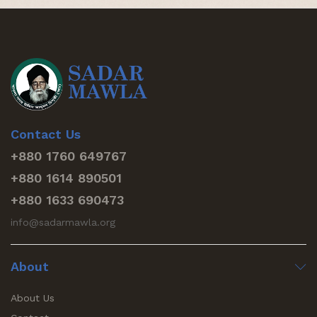
Contact Us
+880 1760 649767
+880 1614 890501
+880 1633 690473
info@sadarmawla.org
About
About Us