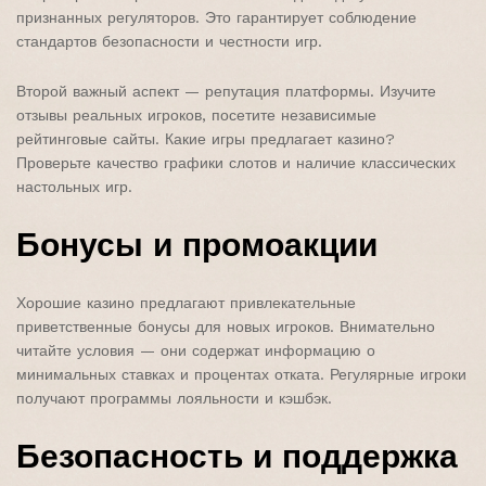
признанных регуляторов. Это гарантирует соблюдение
стандартов безопасности и честности игр.
Второй важный аспект — репутация платформы. Изучите
отзывы реальных игроков, посетите независимые
рейтинговые сайты. Какие игры предлагает казино?
Проверьте качество графики слотов и наличие классических
настольных игр.
Бонусы и промоакции
Хорошие казино предлагают привлекательные
приветственные бонусы для новых игроков. Внимательно
читайте условия — они содержат информацию о
минимальных ставках и процентах отката. Регулярные игроки
получают программы лояльности и кэшбэк.
Безопасность и поддержка