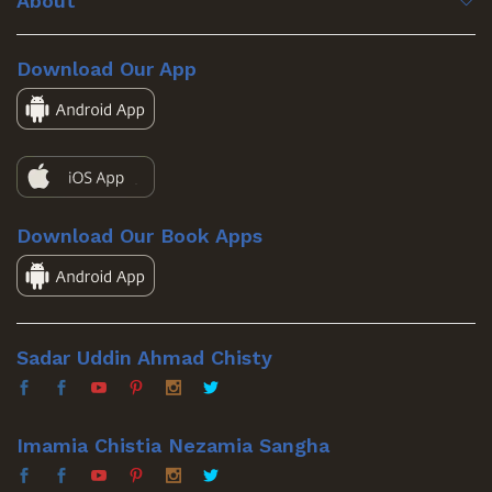
About
Download Our App
Download Our Book Apps
Sadar Uddin Ahmad Chisty
Imamia Chistia Nezamia Sangha