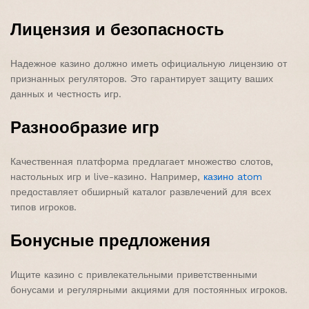
Лицензия и безопасность
Надежное казино должно иметь официальную лицензию от
признанных регуляторов. Это гарантирует защиту ваших
данных и честность игр.
Разнообразие игр
Качественная платформа предлагает множество слотов,
настольных игр и live-казино. Например,
казино atom
предоставляет обширный каталог развлечений для всех
типов игроков.
Бонусные предложения
Ищите казино с привлекательными приветственными
бонусами и регулярными акциями для постоянных игроков.