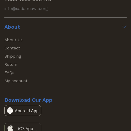
info@sadarmawla.org
About
About Us
Contact
Shipping
Return
FAQs
My account
Download Our App