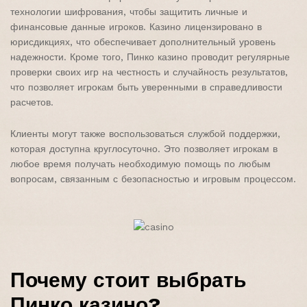
технологии шифрования, чтобы защитить личные и
финансовые данные игроков. Казино лицензировано в
юрисдикциях, что обеспечивает дополнительный уровень
надежности. Кроме того, Пинко казино проводит регулярные
проверки своих игр на честность и случайность результатов,
что позволяет игрокам быть уверенными в справедливости
расчетов.
Клиенты могут также воспользоваться службой поддержки,
которая доступна круглосуточно. Это позволяет игрокам в
любое время получать необходимую помощь по любым
вопросам, связанным с безопасностью и игровым процессом.
Почему стоит выбрать
Пинко казино?