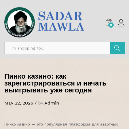
0
Search
Пинко казино: как
зарегистрироваться и начать
выигрывать уже сегодня
May 22, 2026
/
by
Admin
Пинко казино — это популярная платформа для азартных