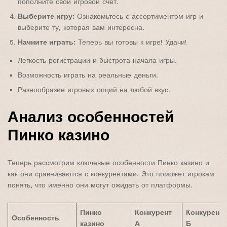
пополните свой игровой счет.
Выберите игру:
Ознакомьтесь с ассортиментом игр и
выберите ту, которая вам интересна.
Начните играть:
Теперь вы готовы к игре! Удачи!
Легкость регистрации и быстрота начала игры.
Возможность играть на реальные деньги.
Разнообразие игровых опций на любой вкус.
Анализ особенностей
Пинко казино
Теперь рассмотрим ключевые особенности Пинко казино и
как они сравниваются с конкурентами. Это поможет игрокам
понять, что именно они могут ожидать от платформы.
Пинко
Конкурент
Конкурент
Особенность
казино
А
Б