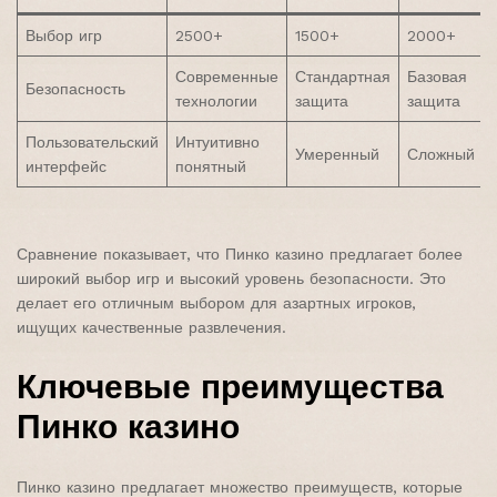
Выбор игр
2500+
1500+
2000+
Современные
Стандартная
Базовая
Безопасность
технологии
защита
защита
Пользовательский
Интуитивно
Умеренный
Сложный
интерфейс
понятный
Сравнение показывает, что Пинко казино предлагает более
широкий выбор игр и высокий уровень безопасности. Это
делает его отличным выбором для азартных игроков,
ищущих качественные развлечения.
Ключевые преимущества
Пинко казино
Пинко казино предлагает множество преимуществ, которые