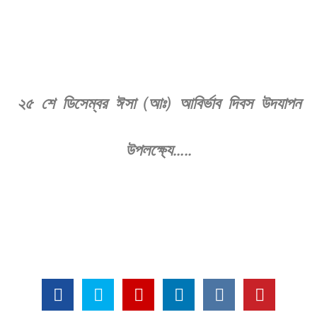
২৫ শে ডিসেম্বর ঈসা (আঃ) আবির্ভাব দিবস উদযাপন
উপলক্ষ্যে…..