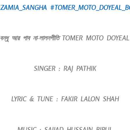
EZAMIA_SANGHA
#TOMER_MOTO_DOYEAL_B
 বন্ধু আর পাব না-লালনগীতি TOMER MOTO DO
SINGER : RAJ PATHIK
LYRIC & TUNE : FAKIR LALON SHAH
MUSIC : SAJJAD HUSSAIN BIPUL