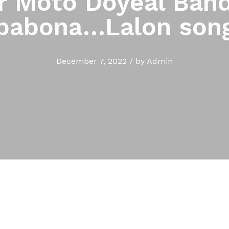
 Moto Doyeal Ban
pabona…Lalon son
December 7, 2022
/
by
Admin