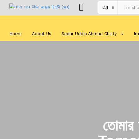
All
Home
About Us
Sadar Uddin Ahmad Chisty
Im
তোমার 