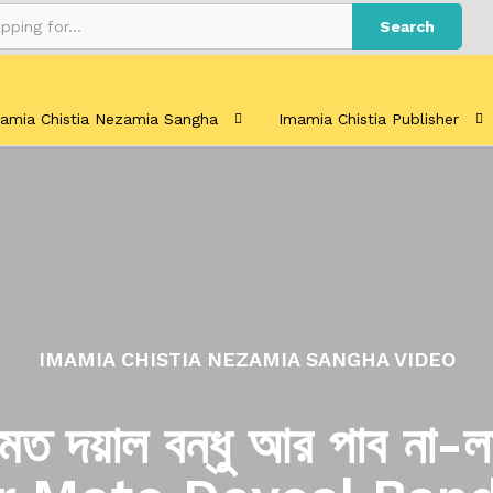
Search
amia Chistia Nezamia Sangha
Imamia Chistia Publisher
IMAMIA CHISTIA NEZAMIA SANGHA VIDEO
মত দয়াল বন্ধু আর পাব না-ল