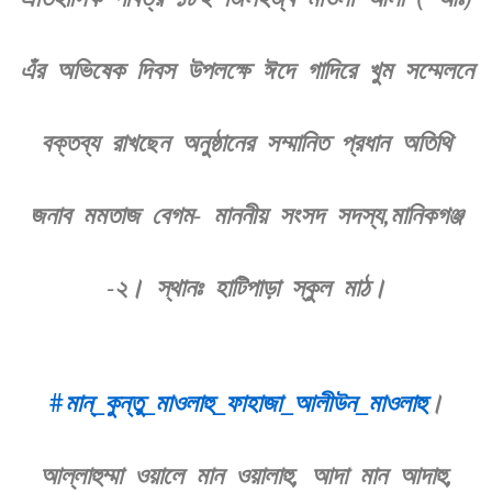
এঁর অভিষেক দিবস উপলক্ষে ঈদে গাদিরে খুম সম্মেলনে
বক্তব্য রাখছেন অনুষ্ঠানের সম্মানিত প্রধান অতিথি
জনাব মমতাজ বেগম- মাননীয় সংসদ সদস্য,মানিকগঞ্জ
-২। স্থানঃ হাটিপাড়া স্কুল মাঠ।
#মান্_কুন্তু_মাওলাহু_ফাহাজা_আলীউন_মাওলাহু
।
আল্লাহুম্মা ওয়ালে মান ওয়ালাহু, আদা মান আদাহু,