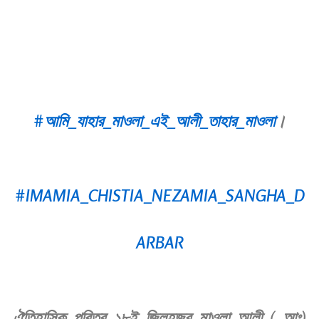
#আমি_যাহার_মাওলা_এই_আলী_তাহার_মাওলা
।
#IMAMIA_CHISTIA_NEZAMIA_SANGHA_D
ARBAR
ঐতিহাসিক পবিত্র ১৮ই জিলহজ্ব মাওলা আলী ( আঃ)