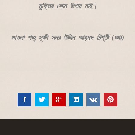
মুক্তির কোন উপায় নাই।
মাওলা শাহ্‌ সূফী সদর উদ্দিন আহ্‌মদ চিশ্‌তী (আঃ)