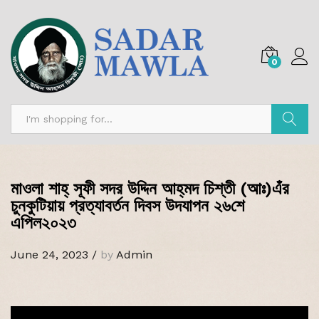
0
Search
মাওলা শাহ্‌ সূফী সদর উদ্দিন আহ্‌মদ চিশ্‌তী (আঃ)এঁর
চুনকুটিয়ায় প্রত্যাবর্তন দিবস উদযাপন ২৬শে
এপিল২০২৩
June 24, 2023
/
by
Admin