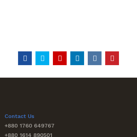
Contact Us
+880 1760 649767
+880 1614 890501