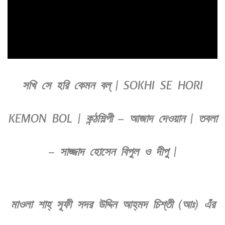
সখি সে হরি কেমন বল্‌ | SOKHI SE HORI
KEMON BOL | কন্ঠশিল্পী – আজাদ দেওয়ান | তবলা
– সাজ্জাদ হোসেন বিপুল ও দীপু |
মাওলা শাহ্‌ সূফী সদর উদ্দিন আহ্‌মদ চিশ্‌তী (আঃ) এঁর