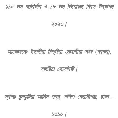
১১০ তম আবির্ভাব ও ১৮ তম তিরোধান দিবস উদ্‌যাপন
২০২৩।
আয়োজনেঃ ইমামীয়া চিশ্‌তীয়া নেজামীয়া সংঘ (দরবার),
সাদরিয়া সোসাইটি।
স্থানঃ চুনকুটিয়া আমিন পাড়া, দক্ষিণ কেরানীগঞ্জ, ঢাকা –
১৩১০।