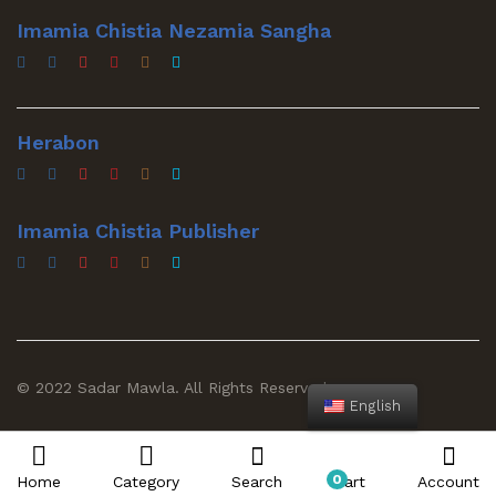
Imamia Chistia Nezamia Sangha
Herabon
Imamia Chistia Publisher
© 2022 Sadar Mawla. All Rights Reserved
English
0
Home
Category
Search
Cart
Account