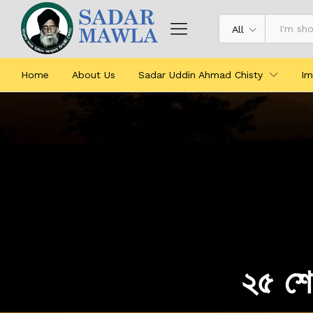
All
Home
About Us
Sadar Uddin Ahmad Chisty
Im
২৫ শে