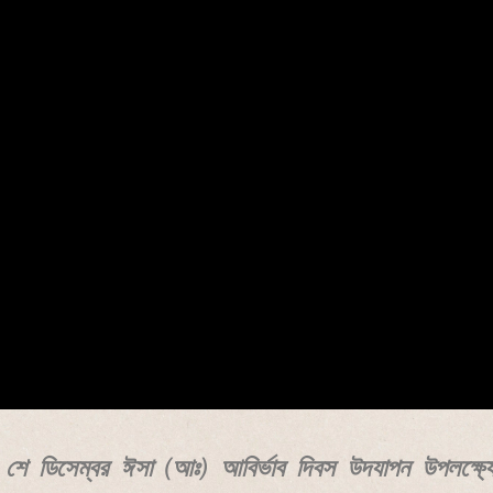
শে ডিসেম্বর ঈসা (আঃ) আবির্ভাব দিবস উদযাপন উপলক্ষ্য