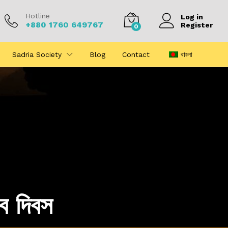
Hotline
Log in
+880 1760 649767
Register
0
Sadria Society
Blog
Contact
বাংলা
ব দিবস