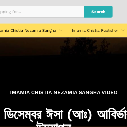
Search
amia Chistia Nezamia Sangha
Imamia Chistia Publisher
IMAMIA CHISTIA NEZAMIA SANGHA VIDEO
 ডিসেম্বর ঈসা (আঃ) আবির্ভা