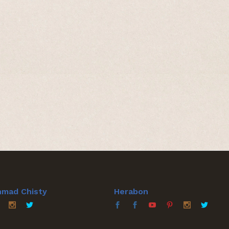
hmad Chisty
Herabon