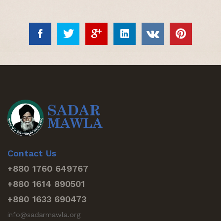
Contact Us
+880 1760 649767
+880 1614 890501
+880 1633 690473
info@sadarmawla.org