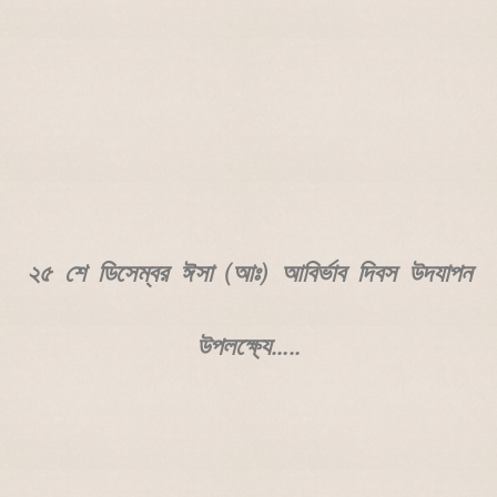
২৫ শে ডিসেম্বর ঈসা (আঃ) আবির্ভাব দিবস উদযাপন
উপলক্ষ্যে…..