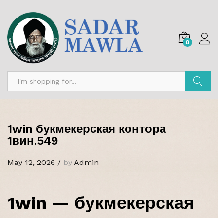
0
Search
1win букмекерская контора
1вин.549
May 12, 2026
/
by
Admin
1win — букмекерская