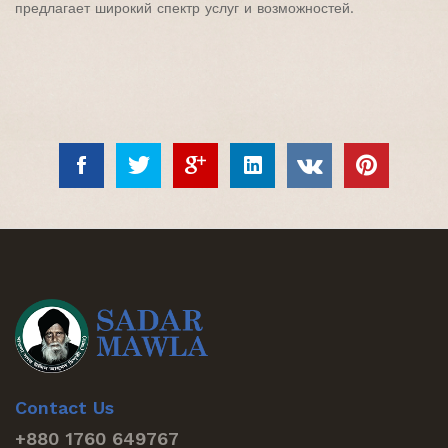
предлагает широкий спектр услуг и возможностей.
Contact Us
+880 1760 649767