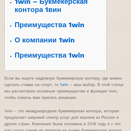
1win – Букмекерская
контора 1вин
Преимущества 1win
О компании 1win
Преимущества 1win
Если вы ищете надежную букмекерскую контору, где можно
сделать ставки на спорт, то
1win
– ваш выбор. В этой статье
мы рассмотрим основные преимущества и функции 1win,
чтобы помочь вам принять решение.
1win – это международная букмекерская контора, которая
предлагает широкий спектр услуг для игроков из России и
других стран. Компания была основана в 2018 году и с тех
пор стала одним из лидеров на рынке букмекерских контор.