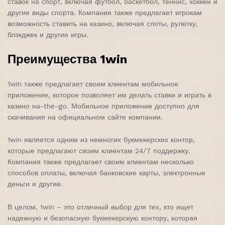
ставок на спорт, включая футбол, баскетбол, теннис, хоккей и
другие виды спорта. Компания также предлагает игрокам
возможность ставить на казино, включая слоты, рулетку,
блэкджек и другие игры.
Преимущества 1win
1win также предлагает своим клиентам мобильное
приложение, которое позволяет им делать ставки и играть в
казино на-the-go. Мобильное приложение доступно для
скачивания на официальном сайте компании.
1win является одним из немногих букмекерских контор,
которые предлагают своим клиентам 24/7 поддержку.
Компания также предлагает своим клиентам несколько
способов оплаты, включая банковские карты, электронные
деньги и другие.
В целом, 1win – это отличный выбор для тех, кто ищет
надежную и безопасную букмекерскую контору, которая