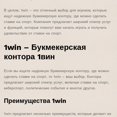
В целом, 1win – это отличный выбор для игроков, которые
ищут надежную букмекерскую контору, где можно сделать
ставки на спорт. Компания предлагает широкий спектр услуг
и функций, которые помогут вам начать играть и получать
удовольствие от ставок на спорт.
1win – Букмекерская
контора 1вин
Если вы ищете надежную букмекерскую контору, где можно
сделать ставки на спорт, то 1win – ваш выбор. Контора
предлагает широкий спектр услуг, включая ставки на спорт,
киберспорт, политические события и многое другое.
Преимущества 1win
1win предлагает несколько преимуществ, которые делают ее