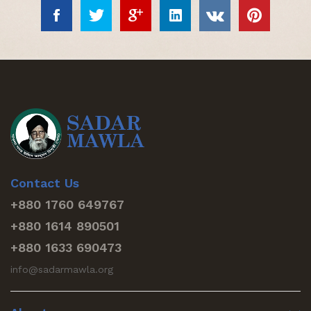
Contact Us
+880 1760 649767
+880 1614 890501
+880 1633 690473
info@sadarmawla.org